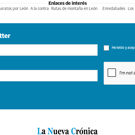
Enlaces de interés
baratos por León
A la contra
Rutas de montaña en León
Enredabailes
Los 
tter
He leído y acep