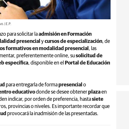
o. | E.P.
azo para solicitar la
admisión en Formación
alidad presencial
y
cursos de especialización
, de
los formativos en modalidad presencial
, las
mentar, preferentemente online, su
solicitud de
eb específica
, disponible en el
Portal de Educación
tud
para entregarla de forma
presencial
o
entro educativo
donde se desee obtener
plaza
en
en indicar, por orden de preferencia, hasta
siete
os, provincias o niveles. Es importante recordar que
tud
provocará la inadmisión de las presentadas.