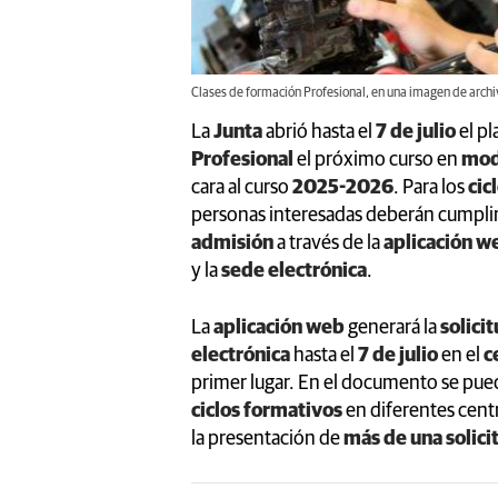
Clases de formación Profesional, en una imagen de archiv
La
Junta
abrió hasta el
7 de julio
el pl
Profesional
el próximo curso en
mod
cara al curso
2025-2026
. Para los
cic
personas interesadas deberán cumpli
admisión
a través de la
aplicación w
y la
sede electrónica
.
La
aplicación web
generará la
solici
electrónica
hasta el
7 de julio
en el
c
primer lugar. En el documento se pued
ciclos formativos
en diferentes centr
la presentación de
más de una solici