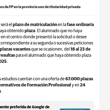
os de FP en la provincia son de titularidad privada
, será el
plazo de matriculación
en la
fase ordinaria
aya obtenido
plaza
. El alumnado que no haya
o
en el centro donde presentó la solicitud o desee
 correspondiente a su segunda o sucesivas peticiones
plazas vacantes
que se ocasionen, del
18 al 23 de
resultas
para el alumnado que haya obtenido plaza
2025
.
s estudios cuentan con una oferta de
67.000 plazas
s formativos de Formación Profesional
y en
24
n
.
ente preferida de Google de