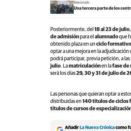
Relacionado
Una tercera parte de los centr
Posteriormente, del
18 al 23 de julio
de admisión
para el
alumnado
que h
obtenido plaza en un
ciclo formativ
optar a una mejora en la adjudicación
podrá participar, previa petición, a las
julio
. La
matriculación
en la
fase de 
será los días
29, 30 y 31 de julio de 
Las personas que quieran optar a esto
distribuidas en
140 títulos de ciclo
títulos de cursos de especializació
Añadir
La Nueva Crónica
como fu