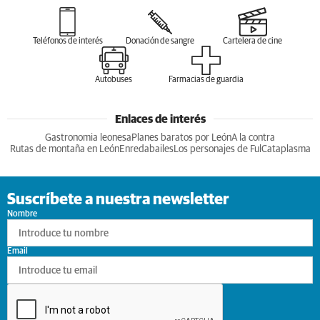
Teléfonos de interés
Donación de sangre
Cartelera de cine
Autobuses
Farmacias de guardia
Enlaces de interés
Gastronomia leonesa
Planes baratos por León
A la contra
Rutas de montaña en León
Enredabailes
Los personajes de Ful
Cataplasma
Suscríbete a nuestra newsletter
Nombre
Email