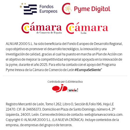
ALNUAR 2000 S.L. ha sido beneficiaria del Fondo Europeo de Desarrollo Regional,
cuyo objetivo es promover el desarrollo tecnológico, la innovación y una
investigación de calidad, gracias al cual ha puesto en marcha un Plan de Acción con
el objetivo de mejorar la competitividad empresarial apoyada en la innovación de
la pyme, durante el año 2025. Para ello ha contado con el apoyo del Programa
Pyme Innova de la Cámara de Comercio de León
#EuropaSeSiente”
Controlado por OJDinteractiva
Registro Mercantil de León, Tomo 1.262, Libro O, Sección 8,Folio 196, Hoja LE
22470. CIF: B-24656373. Domicilio en Plaza de Santo Domingo, número 4, 2º
izquierda, 24001, León. Correo electrónico de contacto: web@lanuevacronica.com.
Copyright © ALNUAR 2000 S.L. (LA NUEVA CRÓNICA). Incluye contenidos de la
empresa, de empresas del grupo o de terceros.