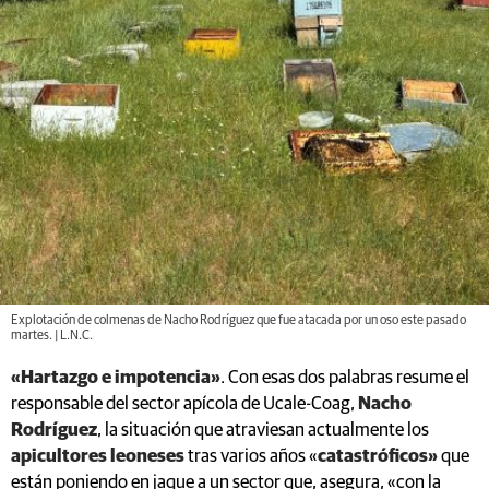
Explotación de colmenas de Nacho Rodríguez que fue atacada por un oso este pasado
martes. | L.N.C.
«Hartazgo e impotencia»
. Con esas dos palabras resume el
responsable del sector apícola de Ucale-Coag,
Nacho
Rodríguez
, la situación que atraviesan actualmente los
apicultores leoneses
tras varios años «
catastróficos»
que
están poniendo en jaque a un sector que, asegura, «con la