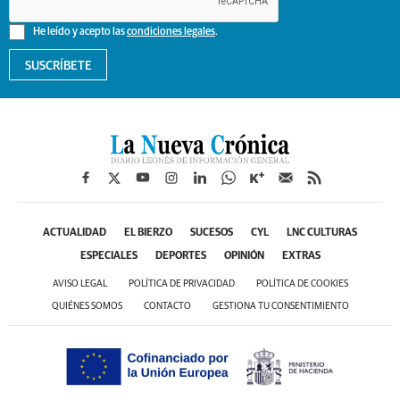
He leído y acepto las
condiciones legales
.
SUSCRÍBETE
ACTUALIDAD
EL BIERZO
SUCESOS
CYL
LNC CULTURAS
ESPECIALES
DEPORTES
OPINIÓN
EXTRAS
AVISO LEGAL
POLÍTICA DE PRIVACIDAD
POLÍTICA DE COOKIES
QUIÉNES SOMOS
CONTACTO
GESTIONA TU CONSENTIMIENTO