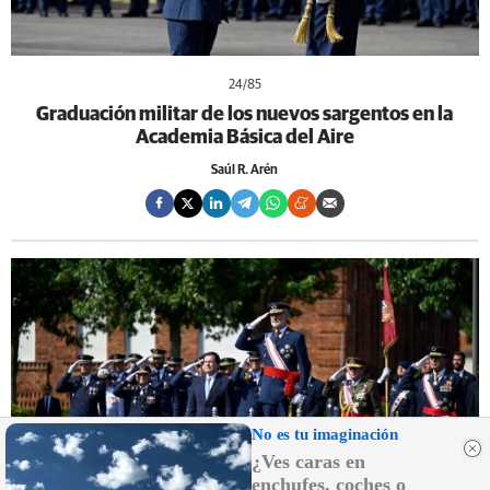
24
/85
Graduación militar de los nuevos sargentos en la
Academia Básica del Aire
Saúl R. Arén
No es tu imaginación
¿Ves caras en
enchufes, coches o