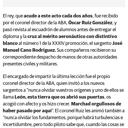
El rey, que
acude a este acto cada dos años
, fue recibido
por el coronel director de la ABA,
Óscar Ruiz González
, y
pasó revista al escuadrón de alumnos antes de entregar el
diploma y la
cruz al mérito aeronáutico con distintivo
blanco
al número 1 de la XXXIV promoción, el sargento
José
Manuel Cano Rodríguez.
Sus compañeros recibieron su
correspondiente despacho de manos de otras autoridades
presentes civiles y militares.
El encargado de impartir la última lección fue el propio
coronel director de la ABA, quien invitó a los nuevos
sargentos a "nunca olvidar vuestros orígenes y uno de ellos se
llama
León, esta tierra que os abrió sus puertas
, os
acogió con afecto y os hizo crecer.
Marchad orgullosos de
haber pasado por aquí
". El coronel Ruiz les animó también a
"nunca olvidar los fundamentos, porque habrá turbulencias e
incertidumbre, pero todo piloto sabe que, cuando las cosas se