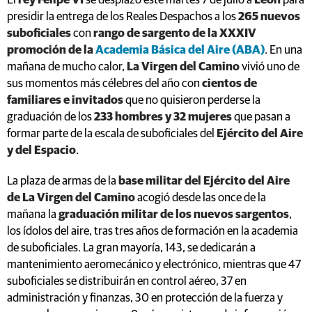
El
rey Felipe VI
se desplazó este martes 7 de julio a
León
para
presidir la entrega de los Reales Despachos a los
265 nuevos
suboficiales
con
rango de sargento de la XXXIV
promoción de la
Academia Básica del Aire (ABA)
. En una
mañana de mucho calor,
La Virgen del Camino
vivió uno de
sus momentos más célebres del año con
cientos de
familiares e invitados
que no quisieron perderse la
graduación de los
233 hombres y 32 mujeres
que pasan a
formar parte de la escala de suboficiales del
Ejército del Aire
y del Espacio
.
La plaza de armas de la
base militar del Ejército del Aire
de La Virgen del Camino
acogió desde las once de la
mañana la
graduación militar de los nuevos sargentos
,
los ídolos del aire, tras tres años de formación en la academia
de suboficiales. La gran mayoría, 143, se dedicarán a
mantenimiento aeromecánico y electrónico, mientras que 47
suboficiales se distribuirán en control aéreo, 37 en
administración y finanzas, 30 en protección de la fuerza y