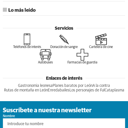
Lo más leído
Servicios
Teléfonos de interés
Donación de sangre
Cartelera de cine
Autobuses
Farmacias de guardia
Enlaces de interés
Gastronomia leonesa
Planes baratos por León
A la contra
Rutas de montaña en León
Enredabailes
Los personajes de Ful
Cataplasma
Suscríbete a nuestra newsletter
Nombre