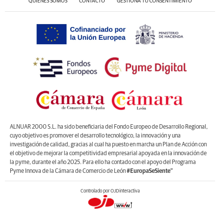
QUIÉNES SOMOS
CONTACTO
GESTIONA TU CONSENTIMIENTO
ALNUAR 2000 S.L. ha sido beneficiaria del Fondo Europeo de Desarrollo Regional,
cuyo objetivo es promover el desarrollo tecnológico, la innovación y una
investigación de calidad, gracias al cual ha puesto en marcha un Plan de Acción con
el objetivo de mejorar la competitividad empresarial apoyada en la innovación de
la pyme, durante el año 2025. Para ello ha contado con el apoyo del Programa
Pyme Innova de la Cámara de Comercio de León
#EuropaSeSiente”
Controlado por OJDinteractiva