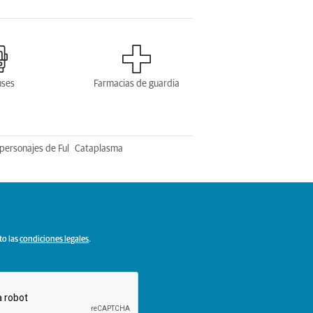
uses
Farmacias de guardia
personajes de Ful
Cataplasma
to las
condiciones legales
.