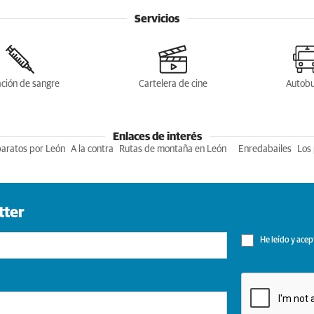
Servicios
ción de sangre
Cartelera de cine
Autob
Enlaces de interés
baratos por León
A la contra
Rutas de montaña en León
Enredabailes
Los 
tter
He leído y acep