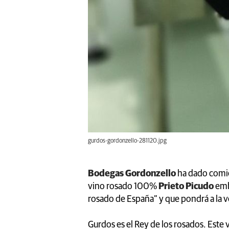
gurdos-gordonzello-281120.jpg
Bodegas Gordonzello
ha dado comie
vino rosado 100%
Prieto Picudo
emb
rosado de España” y que pondrá a la 
Gurdos es el Rey de los rosados. Este