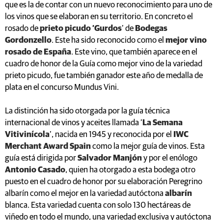
que es la de contar con un nuevo reconocimiento para uno de
los vinos que se elaboran en su territorio. En concreto el
rosado de
prieto picudo ‘Gurdos
’ de
Bodegas
Gordonzello
. Este ha sido reconocido como el
mejor vino
rosado de España
. Este vino, que también aparece en el
cuadro de honor de la Guía como mejor vino de la variedad
prieto picudo, fue también ganador este año de medalla de
plata en el concurso Mundus Vini.
La distinción ha sido otorgada por la guía técnica
internacional de vinos y aceites llamada ‘
La Semana
Vitivinícola
’, nacida en 1945 y reconocida por el
IWC
Merchant Award Spain
como la mejor guía de vinos. Esta
guía está dirigida por
Salvador Manjón
y por el enólogo
Antonio Casado
, quien ha otorgado a esta bodega otro
puesto en el cuadro de honor por su elaboración Peregrino
albarín como el mejor en la variedad autóctona
albarín
blanca. Esta variedad cuenta con solo 130 hectáreas de
viñedo en todo el mundo, una variedad exclusiva y autóctona