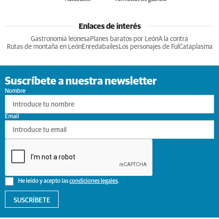
Enlaces de interés
Gastronomia leonesa
Planes baratos por León
A la contra
Rutas de montaña en León
Enredabailes
Los personajes de Ful
Cataplasma
Suscríbete a nuestra newsletter
Nombre
Email
He leído y acepto las
condiciones legales
.
SUSCRÍBETE