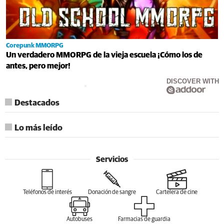
Corepunk MMORPG
Un verdadero MMORPG de la vieja escuela ¡Cómo los de
antes, pero mejor!
DISCOVER WITH
Destacados
Lo más leído
Servicios
Teléfonos de interés
Donación de sangre
Cartelera de cine
Autobuses
Farmacias de guardia