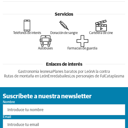
Servicios
Teléfonos de interés
Donación de sangre
Cartelera de cine
Autobuses
Farmacias de guardia
Enlaces de interés
Gastronomia leonesa
Planes baratos por León
A la contra
Rutas de montaña en León
Enredabailes
Los personajes de Ful
Cataplasma
Suscríbete a nuestra newsletter
Nombre
Email