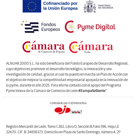
ALNUAR 2000 S.L. ha sido beneficiaria del Fondo Europeo de Desarrollo Regional,
cuyo objetivo es promover el desarrollo tecnológico, la innovación y una
investigación de calidad, gracias al cual ha puesto en marcha un Plan de Acción con
el objetivo de mejorar la competitividad empresarial apoyada en la innovación de
la pyme, durante el año 2025. Para ello ha contado con el apoyo del Programa
Pyme Innova de la Cámara de Comercio de León
#EuropaSeSiente”
Controlado por OJDinteractiva
Registro Mercantil de León, Tomo 1.262, Libro O, Sección 8,Folio 196, Hoja LE
22470. CIF: B-24656373. Domicilio en Plaza de Santo Domingo, número 4, 2º