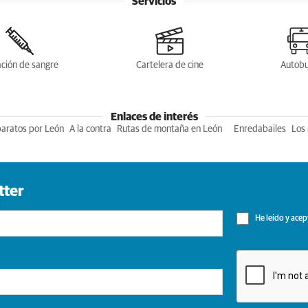
Servicios
ción de sangre
Cartelera de cine
Autob
Enlaces de interés
baratos por León
A la contra
Rutas de montaña en León
Enredabailes
Los 
tter
He leído y acep