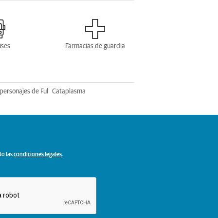
uses
Farmacias de guardia
personajes de Ful
Cataplasma
to las
condiciones legales
.