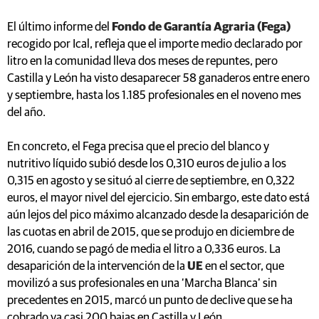
El último informe del
Fondo de Garantía Agraria (Fega)
recogido por Ical, refleja que el importe medio declarado por
litro en la comunidad lleva dos meses de repuntes, pero
Castilla y León ha visto desaparecer 58 ganaderos entre enero
y septiembre, hasta los 1.185 profesionales en el noveno mes
del año.
En concreto, el Fega precisa que el precio del blanco y
nutritivo líquido subió desde los 0,310 euros de julio a los
0,315 en agosto y se situó al cierre de septiembre, en 0,322
euros, el mayor nivel del ejercicio. Sin embargo, este dato está
aún lejos del pico máximo alcanzado desde la desaparición de
las cuotas en abril de 2015, que se produjo en diciembre de
2016, cuando se pagó de media el litro a 0,336 euros. La
desaparición de la intervención de la
UE
en el sector, que
movilizó a sus profesionales en una ‘Marcha Blanca’ sin
precedentes en 2015, marcó un punto de declive que se ha
cobrado ya casi 200 bajas en Castilla y León.