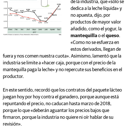
de la industria, que «sólo se
dedica a la leche líquida» y
no apuesta, dijo, por
productos de mayor valor
añadido, como el yogur, la
mantequilla
o el
queso
.
«Como no se esfuerza en
estos derivados, llegan de
fuera y nos comen nuestra cuota». Asimismo, lamentó que la
industria se limite a «hacer caja, porque con el precio de la
mantequilla paga la leche» y no repercute sus beneficios en el
productor.
En este sentido, recordó que los contratos del paquete lácteo
juegan hoy por hoy contra el ganadero, porque aunque está
repuntando el precio, no caducan hasta marzo de 2018,
porque lo que «deberán aguantar los precios bajos que
firmaron, porque la industria no quiere ni oír hablar de su
revisión».