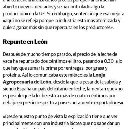
una tendencia al alza de los precios porque «ahora se han
abierto nuevos mercados y se ha controlado algo la
producción» en la UE. Sin embargo, sentenció que esa mejora
«aquí no se refleja porque la industria está mas atomizada y
quiera ganar más sin que repercuta en los productores».
Repunte en León
Después de mucho tiempo parado, el precio de la leche de
vaca ha repuntado dos céntimos el litro, pasando a 0,30, a lo
que hay que sumar la prima por entregas, por grasa y
proteína. Así lo comunicaba este miércoles la
Lonja
Agropecuaria de León
, desde la que a pesar de la subida y
siendo España un país deficitario en leche, lamentan que «no
es posible que la leche está a más de cuatro céntimos por
debajo en precio respecto a países netamente exportadores».
«Desde nuestro punto de vista la explicación tiene que ver
principalmente con una industria láctea que no sabe dar un