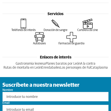
Servicios
Teléfonos de interés
Donación de sangre
Cartelera de cine
Autobuses
Farmacias de guardia
Enlaces de interés
Gastronomia leonesa
Planes baratos por León
A la contra
Rutas de montaña en León
Enredabailes
Los personajes de Ful
Cataplasma
Suscríbete a nuestra newsletter
Nombre
Email