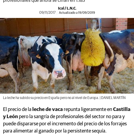
profesionales que ahora se cifran en 1.185
Ical / L.N.C.
09/11/2017
Actualizado a 19/09/2019
La leche ha subido su precio en España pero no al nivel de Europa. | DANIEL MARTÍN
El precio de la
leche de vaca
repunta ligeramente en
Castilla
y León
pero la sangría de profesionales del sector no para y
puede dispararse por el incremento del precio de los forrajes
para alimentar al ganado por la persistente sequía.