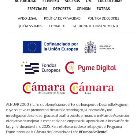
ACTUALIDAD
EL BIERZO
SUCESOS
CYL
LNC CULTURAS
ESPECIALES
DEPORTES
OPINIÓN
EXTRAS
AVISO LEGAL
POLÍTICA DE PRIVACIDAD
POLÍTICA DE COOKIES
QUIÉNES SOMOS
CONTACTO
GESTIONA TU CONSENTIMIENTO
ALNUAR 2000 S.L. ha sido beneficiaria del Fondo Europeo de Desarrollo Regional,
cuyo objetivo es promover el desarrollo tecnológico, la innovación y una
investigación de calidad, gracias al cual ha puesto en marcha un Plan de Acción con
el objetivo de mejorar la competitividad empresarial apoyada en la innovación de
la pyme, durante el año 2025. Para ello ha contado con el apoyo del Programa
Pyme Innova de la Cámara de Comercio de León
#EuropaSeSiente”