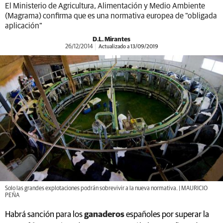
El Ministerio de Agricultura, Alimentación y Medio Ambiente
(Magrama) confirma que es una normativa europea de "obligada
aplicación"
D.L. Mirantes
26/12/2014
Actualizado a 13/09/2019
Solo las grandes explotaciones podrán sobrevivir a la nueva normativa. | MAURICIO
PEÑA
Habrá sanción para los
ganaderos
españoles por superar la