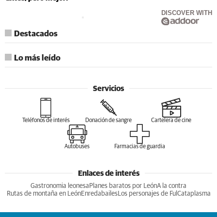
DISCOVER WITH
Destacados
Lo más leído
Servicios
Teléfonos de interés
Donación de sangre
Cartelera de cine
Autobuses
Farmacias de guardia
Enlaces de interés
Gastronomia leonesa
Planes baratos por León
A la contra
Rutas de montaña en León
Enredabailes
Los personajes de Ful
Cataplasma