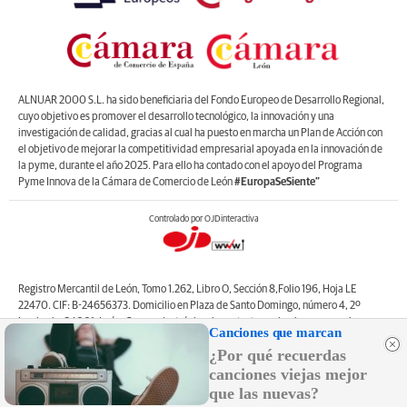
ALNUAR 2000 S.L. ha sido beneficiaria del Fondo Europeo de Desarrollo Regional,
cuyo objetivo es promover el desarrollo tecnológico, la innovación y una
investigación de calidad, gracias al cual ha puesto en marcha un Plan de Acción con
el objetivo de mejorar la competitividad empresarial apoyada en la innovación de
la pyme, durante el año 2025. Para ello ha contado con el apoyo del Programa
Pyme Innova de la Cámara de Comercio de León
#EuropaSeSiente”
Controlado por OJDinteractiva
Registro Mercantil de León, Tomo 1.262, Libro O, Sección 8,Folio 196, Hoja LE
22470. CIF: B-24656373. Domicilio en Plaza de Santo Domingo, número 4, 2º
izquierda, 24001, León. Correo electrónico de contacto: web@lanuevacronica.com.
Canciones que marcan
Copyright © ALNUAR 2000 S.L. (LA NUEVA CRÓNICA). Incluye contenidos de la
¿Por qué recuerdas
empresa, de empresas del grupo o de terceros.
canciones viejas mejor
que las nuevas?