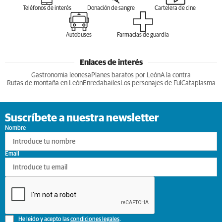
Teléfonos de interés
Donación de sangre
Cartelera de cine
Autobuses
Farmacias de guardia
Enlaces de interés
Gastronomia leonesa
Planes baratos por León
A la contra
Rutas de montaña en León
Enredabailes
Los personajes de Ful
Cataplasma
Suscríbete a nuestra newsletter
Nombre
Email
He leído y acepto las
condiciones legales
.