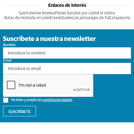
Enlaces de interés
Gastronomia leonesa
Planes baratos por León
A la contra
Rutas de montaña en León
Enredabailes
Los personajes de Ful
Cataplasma
Suscríbete a nuestra newsletter
Nombre
Email
He leído y acepto las
condiciones legales
.
SUSCRÍBETE