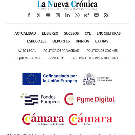
ACTUALIDAD
EL BIERZO
SUCESOS
CYL
LNC CULTURAS
ESPECIALES
DEPORTES
OPINIÓN
EXTRAS
AVISO LEGAL
POLÍTICA DE PRIVACIDAD
POLÍTICA DE COOKIES
QUIÉNES SOMOS
CONTACTO
GESTIONA TU CONSENTIMIENTO