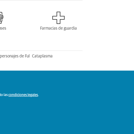
uses
Farmacias de guardia
personajes de Ful
Cataplasma
to las
condiciones legales
.