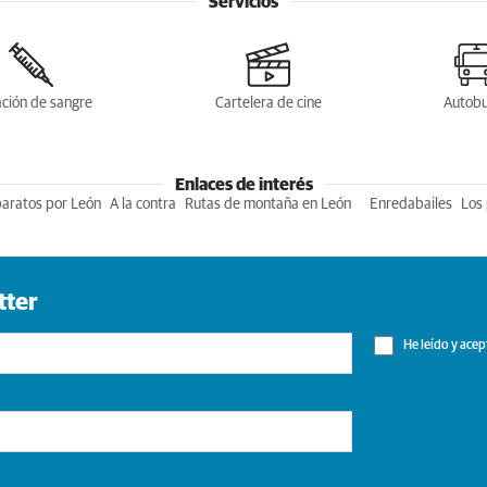
Servicios
ción de sangre
Cartelera de cine
Autob
Enlaces de interés
baratos por León
A la contra
Rutas de montaña en León
Enredabailes
Los 
tter
He leído y acep