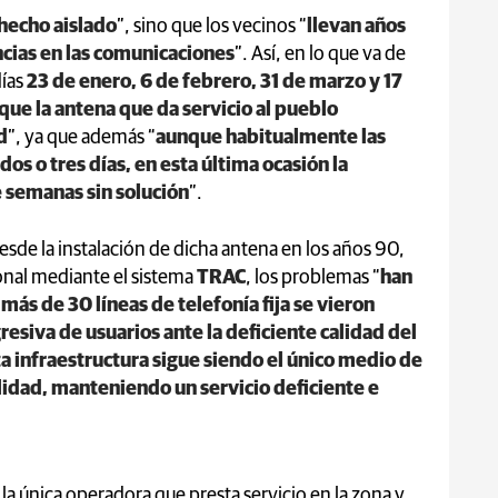
 hecho aislado
”, sino que los vecinos “
llevan años
cias en las comunicaciones
”. Así, en lo que va de
días
23 de enero, 6 de febrero, 31 de marzo y 17
que la antena que da servicio al pueblo
d
”, ya que además “
aunque habitualmente las
dos o tres días, en esta última ocasión la
 semanas sin solución
”.
esde la instalación de dicha antena en los años 90,
onal mediante el sistema
TRAC
, los problemas “
han
ás de 30 líneas de telefonía fija se vieron
esiva de usuarios ante la deficiente calidad del
a infraestructura sigue siendo el único medio de
lidad, manteniendo un servicio deficiente e
 la única operadora que presta servicio en la zona y