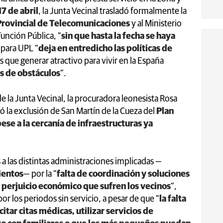
17 de abril
, la Junta Vecinal trasladó formalmente la
Provincial de Telecomunicaciones
y al Ministerio
Función Pública, “
sin que hasta la fecha se haya
e para UPL “
deja en entredicho las políticas de
s que generar atractivo para vivir en la España
s de obstáculos
”.
de la Junta Vecinal, la procuradora leonesista Rosa
có la exclusión de San Martín de la Cueza del
Plan
ese a la cercanía de infraestructuras ya
 las distintas administraciones implicadas —
ientos
— por la “
falta de coordinación y soluciones
l perjuicio económico que sufren los vecinos
”,
 los periodos sin servicio, a pesar de que “
la falta
tar citas médicas, utilizar servicios de