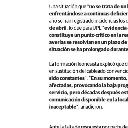
Una situación que “
no se trata de un
enfrentándose a continuas deficien
año se han registrado incidencias los 
de abril
, lo que para UPL “
evidencia 
constituye un punto crítico en la re
averías se resolvían en un plazo de 
situación se ha prolongado durante
La formación leonesista explicó que d
en sustitución del cableado convenci
sido constantes
”. “
En su momento, m
afectadas, provocando la baja progr
servicio, pero décadas después est
comunicación disponible en la loca
inaceptable
”, añadieron.
Ante la falta de respuesta por parte de