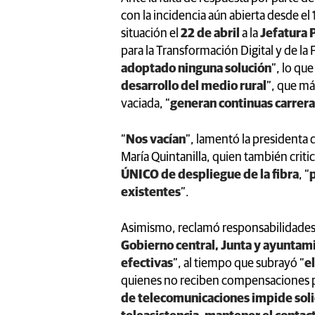
con la incidencia aún abierta desde el
situación el
22 de abril
a la
Jefatura 
para la Transformación Digital y de la 
adoptado ninguna solución
”, lo qu
desarrollo del medio rural
”, que má
vaciada, “
generan continuas carrera
“
Nos vacían
”, lamentó la presidenta 
María Quintanilla, quien también criti
ÚNICO de despliegue de la fibra
, “
p
existentes
”.
Asimismo, reclamó responsabilidades a
Gobierno central, Junta y ayuntam
efectivas
”, al tiempo que subrayó “
e
quienes no reciben compensaciones por
de telecomunicaciones impide solici