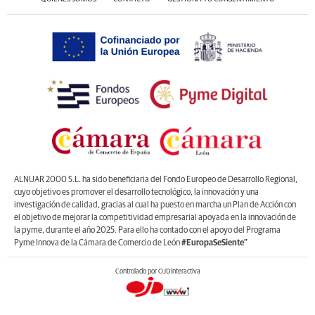
ALNUAR 2000 S.L. ha sido beneficiaria del Fondo Europeo de Desarrollo Regional,
cuyo objetivo es promover el desarrollo tecnológico, la innovación y una
investigación de calidad, gracias al cual ha puesto en marcha un Plan de Acción con
el objetivo de mejorar la competitividad empresarial apoyada en la innovación de
la pyme, durante el año 2025. Para ello ha contado con el apoyo del Programa
Pyme Innova de la Cámara de Comercio de León
#EuropaSeSiente”
Controlado por OJDinteractiva