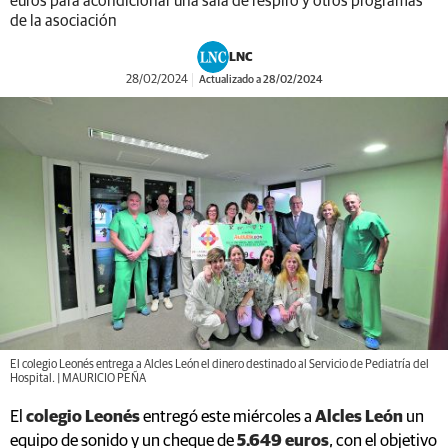
euros para acondicionar una sala de respiro y otros programas
de la asociación
LNC
28/02/2024
Actualizado a 28/02/2024
El colegio Leonés entrega a Alcles León el dinero destinado al Servicio de Pediatría del
Hospital. | MAURICIO PEÑA
El
colegio Leonés
entregó este miércoles a
Alcles León
un
equipo de sonido y un cheque de
5.649 euros
, con el objetivo