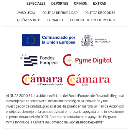
ESPECIALES
DEPORTES
OPINIÓN
EXTRAS
AVISO LEGAL
POLÍTICA DE PRIVACIDAD
POLÍTICA DE COOKIES
QUIÉNES SOMOS
CONTACTO
GESTIONA TU CONSENTIMIENTO
ALNUAR 2000 S.L. ha sido beneficiaria del Fondo Europeo de Desarrollo Regional,
cuyo objetivo es promover el desarrollo tecnológico, la innovación y una
investigación de calidad, gracias al cual ha puesto en marcha un Plan de Acción con
el objetivo de mejorar la competitividad empresarial apoyada en la innovación de
la pyme, durante el año 2025. Para ello ha contado con el apoyo del Programa
Pyme Innova de la Cámara de Comercio de León
#EuropaSeSiente”