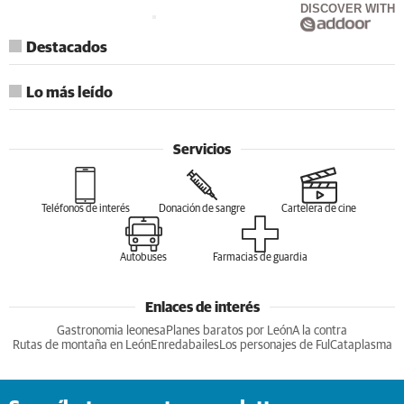
DISCOVER WITH
Destacados
Lo más leído
Servicios
Teléfonos de interés
Donación de sangre
Cartelera de cine
Autobuses
Farmacias de guardia
Enlaces de interés
Gastronomia leonesa
Planes baratos por León
A la contra
Rutas de montaña en León
Enredabailes
Los personajes de Ful
Cataplasma