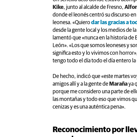
Kike
, junto al alcalde de Fresno,
Alfo
donde el leonés centró su discurso en 
leonesa. «Quiero
dar las gracias a t
desde la gente local y los medios de la
lamentó que «nunca en la historia de E
León». «Los que somos leoneses y s
significa esto y lo vivimos con horror
tengo todo el día todo el día entero l
De hecho, indicó que «este martes voy
amigos allí y a la gente de
Maraña
ya 
porque me considero una parte de ello
las montañas y todo eso que vimos que
cenizas y es una auténtica pena».
Reconocimiento por llev