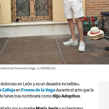
redilecto de Fresno de la Vega. | A. RODRÍGUEZ
loroso en León y es un desastre increíble»,
s Calleja
en
Fresno de la Vega
durante el acto que la
 este lunes tras nombrarle como
Hijo Adoptivo
.
pañado por su madre
María Jesús
y su hermano