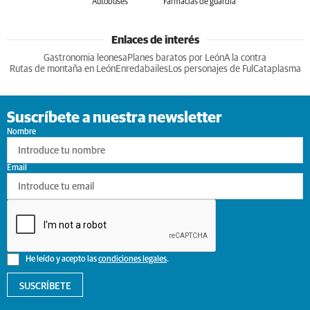
Autobuses
Farmacias de guardia
Enlaces de interés
Gastronomia leonesa
Planes baratos por León
A la contra
Rutas de montaña en León
Enredabailes
Los personajes de Ful
Cataplasma
Suscríbete a nuestra newsletter
Nombre
Email
He leído y acepto las
condiciones legales
.
SUSCRÍBETE