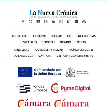
ACTUALIDAD
EL BIERZO
SUCESOS
CYL
LNC CULTURAS
ESPECIALES
DEPORTES
OPINIÓN
EXTRAS
AVISO LEGAL
POLÍTICA DE PRIVACIDAD
POLÍTICA DE COOKIES
QUIÉNES SOMOS
CONTACTO
GESTIONA TU CONSENTIMIENTO