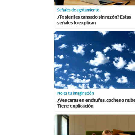
Señales de agotamiento
¿Te sientes cansado sin razón? Estas
señales lo explican
No es tu imaginación
¿Ves caras en enchufes, coches o nub
Tiene explicación