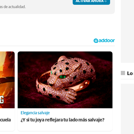
ACTIVAR AHORA
s de actualidad.
Lo
Elegancia salvaje
cuela
¿Y si tu joya reflejara tu lado más salvaje?