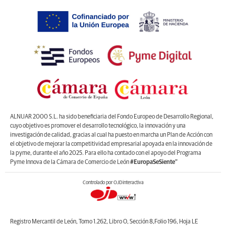
ALNUAR 2000 S.L. ha sido beneficiaria del Fondo Europeo de Desarrollo Regional,
cuyo objetivo es promover el desarrollo tecnológico, la innovación y una
investigación de calidad, gracias al cual ha puesto en marcha un Plan de Acción con
el objetivo de mejorar la competitividad empresarial apoyada en la innovación de
la pyme, durante el año 2025. Para ello ha contado con el apoyo del Programa
Pyme Innova de la Cámara de Comercio de León
#EuropaSeSiente”
Controlado por OJDinteractiva
Registro Mercantil de León, Tomo 1.262, Libro O, Sección 8,Folio 196, Hoja LE