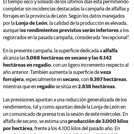
El tiempo seco y soleado de los últimos días está permitiendo
completar sin incidencias destacadas la campaña de alfalfas y
forrajes en la provincia de León. Según los datos manejados
por la
Lonja de León
, la calidad de la producción es elevada,
aunque l
os rendimientos previstos serán inferiores
a los
registrados en la pasada campaña, considerada "excepcional".
En la presente campaña, la superficie dedicada a
alfalfa
alcanza las
5.068 hectáreas en secano y las 6.142
hectáreas en regadío
, con un ligero incremento respecto al
año anterior. También aumenta la superficie de
veza
forrajera
, especialmente en
secano
, con
9.397 hectáreas
,
mientras que en
regadío
se sitúa en
2.838 hectáreas
.
Las previsiones apuntan a una reducción generalizada de los
rendimientos, tal y como apuntan desde la Lonja de León en
un comunicado de prensa tras la sesión de este miércoles. En
alfalfa de secano, se estima una
producción de 3.000 kilos
por hectárea
, frente a los 4.100 kilos del pasado año. En