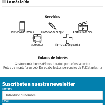
Lo más leído
Servicios
Teléfonos de interés
Donación de sangre
Cartelera de cine
Autobuses
Farmacias de guardia
Enlaces de interés
Gastronomia leonesa
Planes baratos por León
A la contra
Rutas de montaña en León
Enredabailes
Los personajes de Ful
Cataplasma
Suscríbete a nuestra newsletter
Nombre
Email