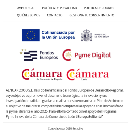
AVISO LEGAL
POLÍTICA DE PRIVACIDAD
POLÍTICA DE COOKIES
QUIÉNES SOMOS
CONTACTO
GESTIONA TU CONSENTIMIENTO
ALNUAR 2000 S.L. ha sido beneficiaria del Fondo Europeo de Desarrollo Regional,
cuyo objetivo es promover el desarrollo tecnológico, la innovación y una
investigación de calidad, gracias al cual ha puesto en marcha un Plan de Acción con
el objetivo de mejorar la competitividad empresarial apoyada en la innovación de
la pyme, durante el año 2025. Para ello ha contado con el apoyo del Programa
Pyme Innova de la Cámara de Comercio de León
#EuropaSeSiente”
Controlado por OJDinteractiva