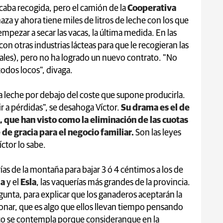
caba recogida, pero el camión de la
Cooperativa
za y ahora tiene miles de litros de leche con los que
mpezar a secar las vacas, la última medida. En las
on otras industrias lácteas para que le recogieran las
les), pero no ha logrado un nuevo contrato. "No
todos locos", divaga.
a leche por debajo del coste que supone producirla.
r a pérdidas", se desahoga Víctor.
Su drama es el de
, que han visto como la eliminación de las cuotas
 de gracia para el negocio familiar.
Son las leyes
ctor lo sabe.
as de la montaña para bajar 3 ó 4 céntimos a los de
ma
y el
Esla
, las vaquerías más grandes de la provincia.
gunta, para explicar que los ganaderos aceptarán la
onar, que es algo que ellos llevan tiempo pensando
co se contempla porque consideranque en la