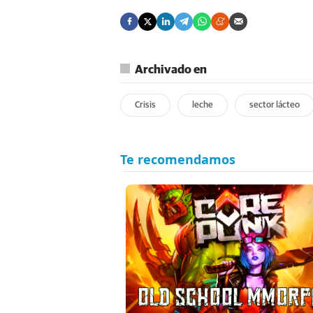
Archivado en
Crisis
leche
sector lácteo