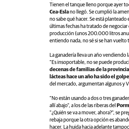
Tienen el tanque lleno porque ayer to
Cea-Esla
no llegó. Se cumplió la amena
no sabe qué hacer. Se está planteado e
últimas fechas ha tratado de negociar c
producción (unos 200.000 litros anua
entiendo nada, no sé si se han vuelto 
La ganadería lleva un año vendiendo l
"Es insoportable, no se puede produci
decenas de familias de la provincia
lácteas hace un año ha sido el golpe
del mercado, argumentan algunos y Ví
"No están usando a dos o tres ganaderí
allí abajo", a los de las riberas del
Por
"¿Quién se va a mover, ahora?", se pre
rebaja porque la otra opción es aband
hacer. La huida hacia adelante tampo