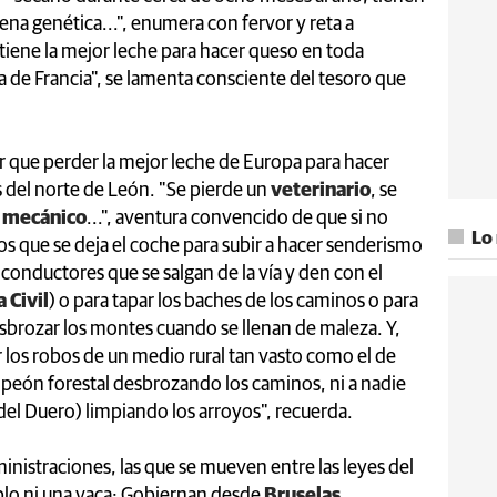
a genética...", enumera con fervor y reta a
 tiene la mejor leche para hacer queso en toda
da de Francia", se lamenta consciente del tesoro que
r que perder la mejor leche de Europa para hacer
 del norte de León. "Se pierde un
veterinario
, se
e
mecánico
...", aventura convencido de que si no
Lo
s que se deja el coche para subir a hacer senderismo
s conductores que se salgan de la vía y den con el
 Civil
) o para tapar los baches de los caminos o para
desbrozar los montes cuando se llenan de maleza. Y,
r los robos de un medio rural tan vasto como el de
 peón forestal desbrozando los caminos, ni a nadie
el Duero) limpiando los arroyos", recuerda.
inistraciones, las que se mueven entre las leyes del
blo ni una vaca; Gobiernan desde
Bruselas
,