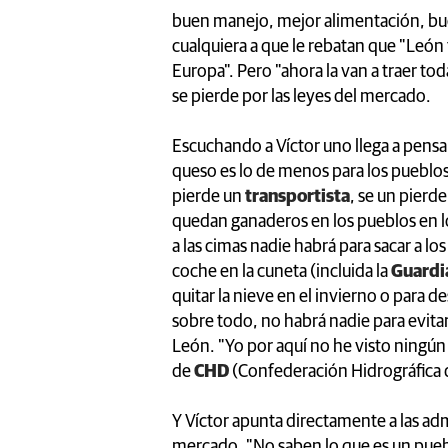
buen manejo, mejor alimentación, buen
cualquiera a que le rebatan que "León
Europa". Pero "ahora la van a traer to
se pierde por las leyes del mercado.
Escuchando a Víctor uno llega a pensa
queso es lo de menos para los pueblos
pierde un
transportista
, se un pierd
quedan ganaderos en los pueblos en lo
a las cimas nadie habrá para sacar a lo
coche en la cuneta (incluida la
Guardia
quitar la nieve en el invierno o para 
sobre todo, no habrá nadie para evita
León. "Yo por aquí no he visto ningún
de
CHD
(Confederación Hidrográfica d
Y Víctor apunta directamente a las adm
mercado. "No saben lo que es un pue