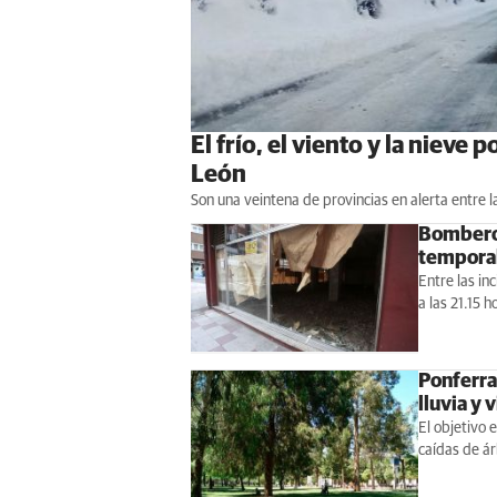
El frío, el viento y la nieve
León
Son una veintena de provincias en alerta entre l
Bomberos
tempora
Entre las in
a las 21.15 
Ponferrad
lluvia y 
El objetivo 
caídas de ár