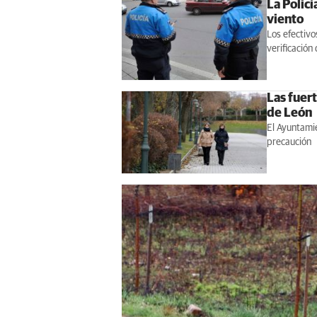
La Policí
viento
Los efectivo
verificación
Las fuert
de León
El Ayuntami
precaución