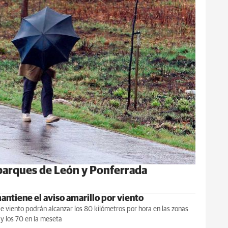
s parques de León y Ponferrada
ntiene el aviso amarillo por viento
e viento podrán alcanzar los 80 kilómetros por hora en las zonas
y los 70 en la meseta