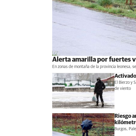
Alerta amarilla por fuertes 
En zonas de montaña de la provincia leonesa, s
Activado 
El Bierzo y 
de viento
Riesgo a
kilómetr
Burgos, Pale