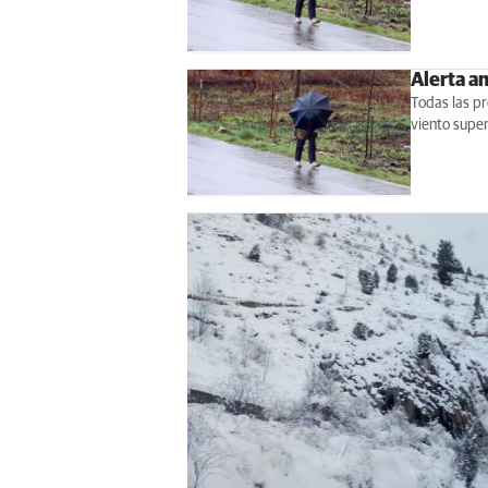
Alerta am
Todas las p
viento super