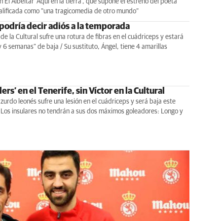
 El Albéitar 'Aquí en la tierra', que supone el estreno del poeta
alificada como "una tragicomedia de otro mundo”
 podría decir adiós a la temporada
l de la Cultural sufre una rotura de fibras en el cuádriceps y estará
y 6 semanas" de baja / Su sustituto, Ángel, tiene 4 amarillas
llers’ en el Tenerife, sin Víctor en la Cultural
l zurdo leonés sufre una lesión en el cuádriceps y será baja este
 Los insulares no tendrán a sus dos máximos goleadores: Longo y