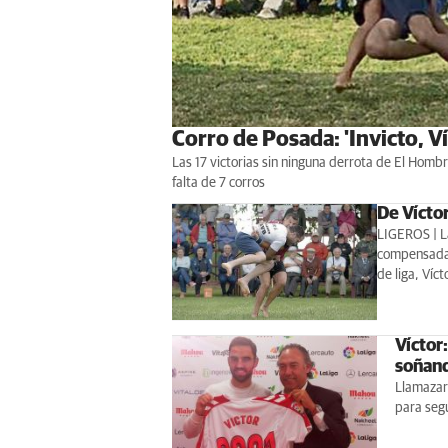
Corro de Posada: 'Invicto, Víc
Las 17 victorias sin ninguna derrota de El Homb
falta de 7 corros
De Víctor
LIGEROS | La
compensada 
de liga, Víc
Víctor:
soñand
Llamazar
para seg