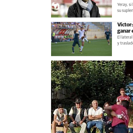
Yeray, si
su suplen
Víctor:
ganar 
El lateral
y traslad