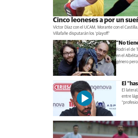
Cinco leoneses a por un sueñ
Víctor Díaz con el UCAM, Morante con el Castilla
Villafañe disputarán los ‘playoff’
"No tien
Rodri el de 
en el Albéita
género pero 
El "has
El latera
entre lág
"profesio