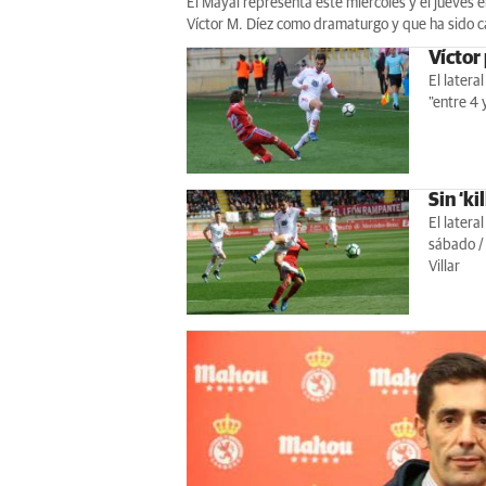
El Mayal representa este miércoles y el jueves en
Víctor M. Díez como dramaturgo y que ha sido c
Víctor
El latera
"entre 4 
Sin ‘ki
El latera
sábado /
Villar