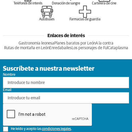
Teléfonos de interés
Donación de sangre
Cartelera de cine
Autobuses
Farmacias de guardia
Enlaces de interés
Gastronomia leonesa
Planes baratos por León
A la contra
Rutas de montaña en León
Enredabailes
Los personajes de Ful
Cataplasma
Suscríbete a nuestra newsletter
Nombre
Email
He leído y acepto las
condiciones legales
.