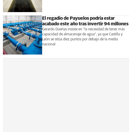
El regadío de Payuelos podría estar
acabado este año tras invertir 94 millones
Gerardo Dueñas insiste en “la necesidad de tener más
capacidad de almacenaje de agua”, ya que Castilla y
León se sitúa diez puntos por debajo de la media
nacional