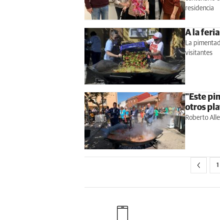
residencia
A la feri
La pimentad
visitantes
"Este pi
otros pla
Roberto Alle
1