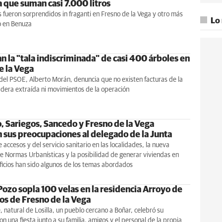
a que suman casi 7.000 litros
 fueron sorprendidos in fraganti en Fresno de la Vega y otro más
Lo
o en Benuza
n la "tala indiscriminada" de casi 400 árboles en
e la Vega
del PSOE, Alberto Morán, denuncia que no existen facturas de la
dera extraída ni movimientos de la operación
, Sariegos, Sancedo y Fresno de la Vega
n sus preocupaciones al delegado de la Junta
 accesos y del servicio sanitario en las localidades, la nueva
 Normas Urbanísticas y la posibilidad de generar viviendas en
ficios han sido algunos de los temas abordados
ozo sopla 100 velas en la residencia Arroyo de
os de Fresno de la Vega
, natural de Losilla, un pueblo cercano a Boñar, celebró su
on una fiesta junto a su familia, amigos y el personal de la propia