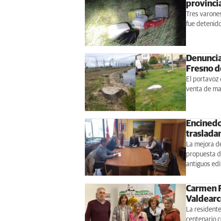
provinci
Tres varones
fue detenid
Denuncia
Fresno d
El portavoz 
venta de ma
Encinedo
traslada
La mejora de
propuesta de
antiguos edi
Carmen P
Valdearc
La residente
centenario c