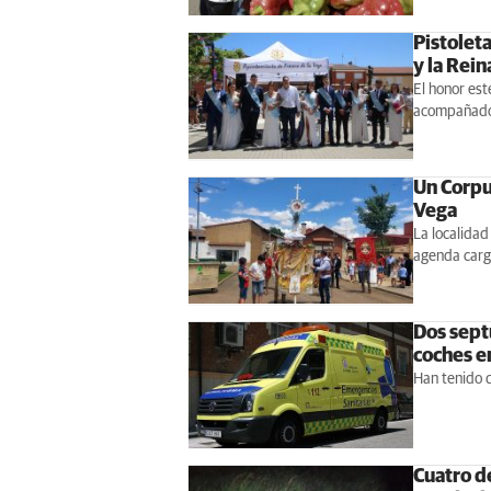
Pistoleta
y la Rein
El honor est
acompañados
Un Corpus
Vega
La localidad
agenda carg
Dos septu
coches e
Han tenido q
Cuatro de