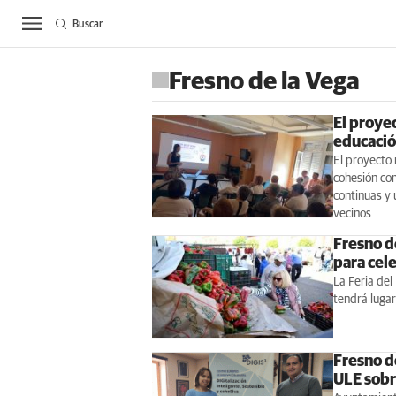
Buscar
ACTUALIDAD
BIE
Fresno de la Vega
El proye
educación
El proyecto 
cohesión com
continuas y 
vecinos
Fresno de
para cel
La Feria del
tendrá lugar
Fresno d
ULE sobr