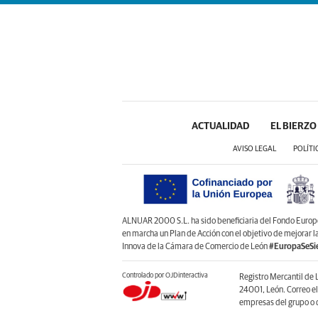
ACTUALIDAD
EL BIERZO
AVISO LEGAL
POLÍTI
ALNUAR 2000 S.L. ha sido beneficiaria del Fondo Europeo 
en marcha un Plan de Acción con el objetivo de mejorar 
Innova de la Cámara de Comercio de León
#EuropaSeSi
Controlado por OJDinteractiva
Registro Mercantil de 
24001, León. Correo e
empresas del grupo o d