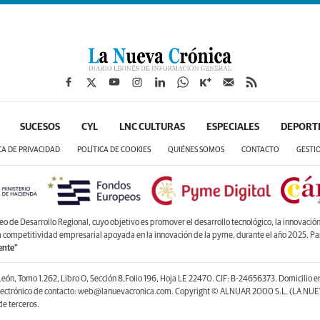
SUCESOS
CYL
LNC CULTURAS
ESPECIALES
DEPORT
CA DE PRIVACIDAD
POLÍTICA DE COOKIES
QUIÉNES SOMOS
CONTACTO
GESTI
de Desarrollo Regional, cuyo objetivo es promover el desarrollo tecnológico, la innovación y
la competitividad empresarial apoyada en la innovación de la pyme, durante el año 2025. P
ente”
León, Tomo 1.262, Libro O, Sección 8,Folio 196, Hoja LE 22470. CIF: B-24656373. Domicilio 
lectrónico de contacto: web@lanuevacronica.com. Copyright © ALNUAR 2000 S.L. (LA NUEV
e terceros.