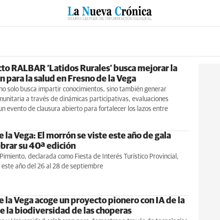
RZO
SUCESOS
CULTURAS
ESPECIALES
DEPORTES
cto RALBAR ‘Latidos Rurales’ busca mejorar la
 para la salud en Fresno de la Vega
no solo busca impartir conocimientos, sino también generar
unitaria a través de dinámicas participativas, evaluaciones
un evento de clausura abierto para fortalecer los lazos entre
 la Vega: El morrón se viste este año de gala
ebrar su 40ª edición
 Pimiento, declarada como Fiesta de Interés Turístico Provincial,
 este año del 26 al 28 de septiembre
e la Vega acoge un proyecto pionero con IA de la
e la biodiversidad de las choperas