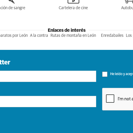
ción de sangre
Cartelera de cine
Autob
Enlaces de interés
baratos por León
A la contra
Rutas de montaña en León
Enredabailes
Los 
tter
He leído y acep