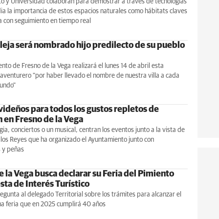
o y Universidad colaboran para demostrar a través de tecnologías
a la importancia de estos espacios naturales como hábitats claves
a con seguimiento en tiempo real
lleja será nombrado hijo predilecto de su pueblo
nto de Fresno de la Vega realizará el lunes 14 de abril esta
l aventurero "por haber llevado el nombre de nuestra villa a cada
mundo"
videños para todos los gustos repletos de
n en Fresno de la Vega
gia, conciertos o un musical, centran los eventos junto a la vista de
los Reyes que ha organizado el Ayuntamiento junto con
s y peñas
 la Vega busca declarar su Feria del Pimiento
ta de Interés Turístico
regunta al delegado Territorial sobre los trámites para alcanzar el
na feria que en 2025 cumplirá 40 años