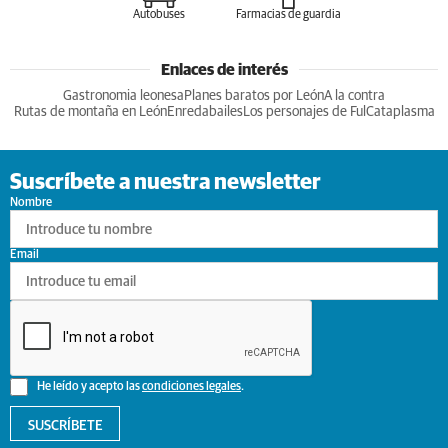
Autobuses
Farmacias de guardia
Enlaces de interés
Gastronomia leonesa
Planes baratos por León
A la contra
Rutas de montaña en León
Enredabailes
Los personajes de Ful
Cataplasma
Suscríbete a nuestra newsletter
Nombre
Email
He leído y acepto las
condiciones legales
.
SUSCRÍBETE