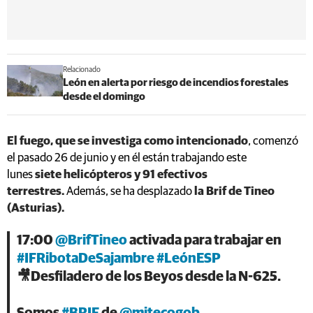
Relacionado
León en alerta por riesgo de incendios forestales
desde el domingo
El fuego, que se investiga como intencionado
, comenzó
el pasado 26 de junio y en él están trabajando este
lunes
siete helicópteros y 91 efectivos
terrestres.
Además, se ha desplazado
la Brif de Tineo
(Asturias).
17:00
@BrifTineo
activada para trabajar en
#IFRibotaDeSajambre
#LeónESP
🎥Desfiladero de los Beyos desde la N-625.
Somos
#BRIF
de
@mitecogob