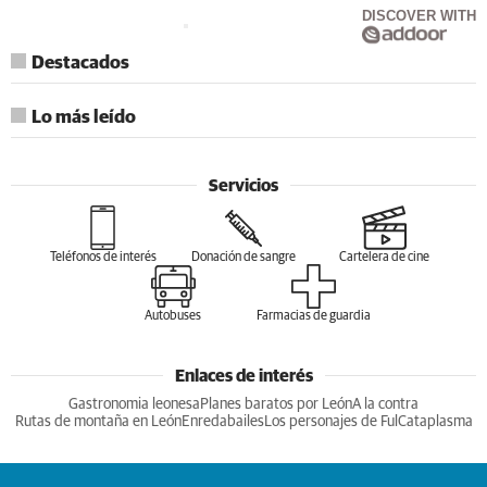
DISCOVER WITH
Destacados
Lo más leído
Servicios
Teléfonos de interés
Donación de sangre
Cartelera de cine
Autobuses
Farmacias de guardia
Enlaces de interés
Gastronomia leonesa
Planes baratos por León
A la contra
Rutas de montaña en León
Enredabailes
Los personajes de Ful
Cataplasma