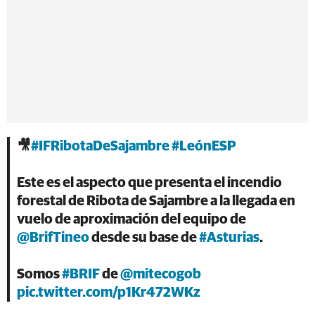
🎥
#IFRibotaDeSajambre
#LeónESP
Este es el aspecto que presenta el incendio
forestal de Ribota de Sajambre a la llegada en
vuelo de aproximación del equipo de
@BrifTineo
desde su base de
#Asturias
.
Somos
#BRIF
de
@mitecogob
pic.twitter.com/p1Kr472WKz