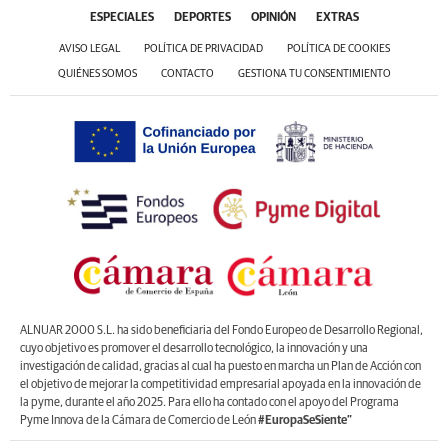
ESPECIALES
DEPORTES
OPINIÓN
EXTRAS
AVISO LEGAL
POLÍTICA DE PRIVACIDAD
POLÍTICA DE COOKIES
QUIÉNES SOMOS
CONTACTO
GESTIONA TU CONSENTIMIENTO
ALNUAR 2000 S.L. ha sido beneficiaria del Fondo Europeo de Desarrollo Regional,
cuyo objetivo es promover el desarrollo tecnológico, la innovación y una
investigación de calidad, gracias al cual ha puesto en marcha un Plan de Acción con
el objetivo de mejorar la competitividad empresarial apoyada en la innovación de
la pyme, durante el año 2025. Para ello ha contado con el apoyo del Programa
Pyme Innova de la Cámara de Comercio de León
#EuropaSeSiente”