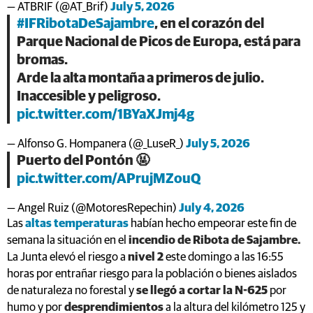
— ATBRIF (@AT_Brif)
July 5, 2026
#IFRibotaDeSajambre
, en el corazón del
Parque Nacional de Picos de Europa, está para
bromas.
Arde la alta montaña a primeros de julio.
Inaccesible y peligroso.
pic.twitter.com/1BYaXJmj4g
— Alfonso G. Hompanera (@_LuseR_)
July 5, 2026
Puerto del Pontón 🤬
pic.twitter.com/APrujMZouQ
— Angel Ruiz (@MotoresRepechin)
July 4, 2026
Las
altas temperaturas
habían hecho empeorar este fin de
semana la situación en el
incendio de Ribota de Sajambre.
La Junta elevó el riesgo a
nivel 2
este domingo a las 16:55
horas por entrañar riesgo para la población o bienes aislados
de naturaleza no forestal y
se llegó a cortar la N-625
por
humo y por
desprendimientos
a la altura del kilómetro 125 y