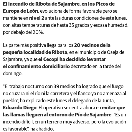
El incendio de Ribota de Sajambre, en los Picos de
Europa de León
, evoluciona de forma favorable pero
se
mantiene en
nivel 2
ante las duras condiciones de este lunes,
con altas temperaturas de hasta 35 grados y escasa humedad,
por debajo del 20%.
La parte más positiva llega para los
20 vecinos de la
pequeña localidad de Ribota
, en el municipio de Oseja de
Sajambre, ya que
el Cecopi ha decidido levantar
el confinamiento domiciliario
decretado en la tarde del
domingo.
"El trabajo nocturno con 39 medios ha logrado que el fuego
no cruzara ni el río ni la carretera y el flanco ya no amenaza al
pueblo", ha explicado este lunes el delegado de la Junta,
Eduardo Diego
. El operativo se centra ahora en
evitar que
las llamas lleguen al entorno de Pío de Sajambre
. "Es un
incendio difícil, en un terreno muy adverso, pero la evolución
es favorable", ha añadido.