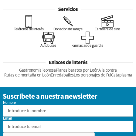
Servicios
Teléfonos de interés
Donación de sangre
Cartelera de cine
Autobuses
Farmacias de guardia
Enlaces de interés
Gastronomia leonesa
Planes baratos por León
A la contra
Rutas de montaña en León
Enredabailes
Los personajes de Ful
Cataplasma
Suscríbete a nuestra newsletter
Nombre
Email