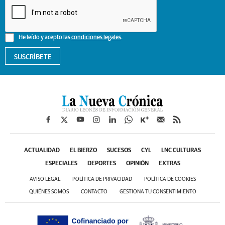
He leído y acepto las
condiciones legales
.
SUSCRÍBETE
ACTUALIDAD
EL BIERZO
SUCESOS
CYL
LNC CULTURAS
ESPECIALES
DEPORTES
OPINIÓN
EXTRAS
AVISO LEGAL
POLÍTICA DE PRIVACIDAD
POLÍTICA DE COOKIES
QUIÉNES SOMOS
CONTACTO
GESTIONA TU CONSENTIMIENTO