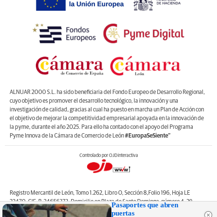
ALNUAR 2000 S.L. ha sido beneficiaria del Fondo Europeo de Desarrollo Regional,
cuyo objetivo es promover el desarrollo tecnológico, la innovación y una
investigación de calidad, gracias al cual ha puesto en marcha un Plan de Acción con
el objetivo de mejorar la competitividad empresarial apoyada en la innovación de
la pyme, durante el año 2025. Para ello ha contado con el apoyo del Programa
Pyme Innova de la Cámara de Comercio de León
#EuropaSeSiente”
Controlado por OJDinteractiva
Registro Mercantil de León, Tomo 1.262, Libro O, Sección 8,Folio 196, Hoja LE
22470. CIF: B-24656373. Domicilio en Plaza de Santo Domingo, número 4, 2º
Pasaportes que abren
izquierda, 24001, León. Correo electrónico de contacto: web@lanuevacronica.com.
puertas