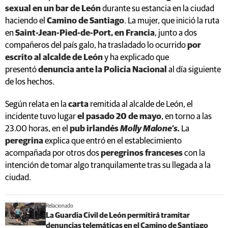
sexual en un bar de León
durante su estancia en la ciudad
haciendo el
Camino de Santiago
. La mujer, que inició la ruta
en
Saint-Jean-Pied-de-Port, en Francia
, junto a dos
compañeros del país galo, ha trasladado lo ocurrido
por
escrito al alcalde de León
y ha explicado que
presentó
denuncia ante la Policía Nacional
al día siguiente
de los hechos.
Según relata en la
carta
remitida al alcalde de León, el
incidente tuvo lugar
el pasado 20 de mayo
, en torno a las
23.00 horas, en el
pub irlandés
Molly Malone’s.
La
peregrina
explica que entró en el establecimiento
acompañada por otros dos
peregrinos franceses
con la
intención de tomar algo tranquilamente tras su llegada a la
ciudad.
Relacionado
La Guardia Civil de León permitirá tramitar
denuncias telemáticas en el Camino de Santiago