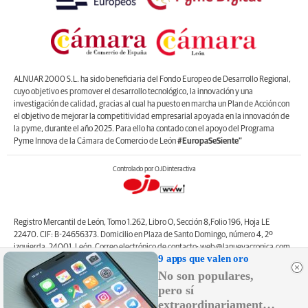
ALNUAR 2000 S.L. ha sido beneficiaria del Fondo Europeo de Desarrollo Regional,
cuyo objetivo es promover el desarrollo tecnológico, la innovación y una
investigación de calidad, gracias al cual ha puesto en marcha un Plan de Acción con
el objetivo de mejorar la competitividad empresarial apoyada en la innovación de
la pyme, durante el año 2025. Para ello ha contado con el apoyo del Programa
Pyme Innova de la Cámara de Comercio de León
#EuropaSeSiente”
Controlado por OJDinteractiva
Registro Mercantil de León, Tomo 1.262, Libro O, Sección 8,Folio 196, Hoja LE
22470. CIF: B-24656373. Domicilio en Plaza de Santo Domingo, número 4, 2º
izquierda, 24001, León. Correo electrónico de contacto: web@lanuevacronica.com.
9 apps que valen oro
Copyright © ALNUAR 2000 S.L. (LA NUEVA CRÓNICA). Incluye contenidos de la
empresa, de empresas del grupo o de terceros.
No son populares,
pero sí
extraordinariamente