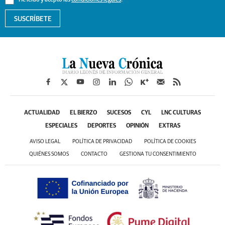
He leído y acepto las
condiciones legales
.
SUSCRÍBETE
ACTUALIDAD
EL BIERZO
SUCESOS
CYL
LNC CULTURAS
ESPECIALES
DEPORTES
OPINIÓN
EXTRAS
AVISO LEGAL
POLÍTICA DE PRIVACIDAD
POLÍTICA DE COOKIES
QUIÉNES SOMOS
CONTACTO
GESTIONA TU CONSENTIMIENTO