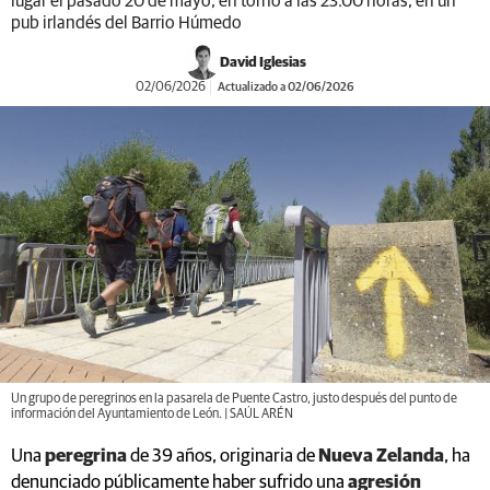
lugar el pasado 20 de mayo, en torno a las 23.00 horas, en un
pub irlandés del Barrio Húmedo
David Iglesias
02/06/2026
Actualizado a 02/06/2026
Un grupo de peregrinos en la pasarela de Puente Castro, justo después del punto de
información del Ayuntamiento de León. | SAÚL ARÉN
Una
peregrina
de 39 años, originaria de
Nueva Zelanda
, ha
denunciado públicamente haber sufrido una
agresión