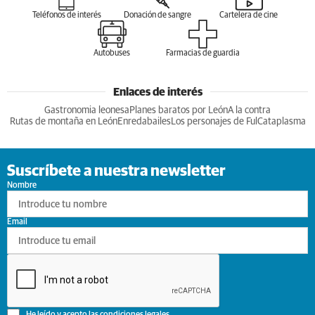
Teléfonos de interés
Donación de sangre
Cartelera de cine
Autobuses
Farmacias de guardia
Enlaces de interés
Gastronomia leonesa
Planes baratos por León
A la contra
Rutas de montaña en León
Enredabailes
Los personajes de Ful
Cataplasma
Suscríbete a nuestra newsletter
Nombre
Email