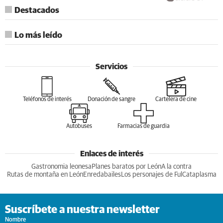
Destacados
Lo más leído
Servicios
Teléfonos de interés
Donación de sangre
Cartelera de cine
Autobuses
Farmacias de guardia
Enlaces de interés
Gastronomia leonesa
Planes baratos por León
A la contra
Rutas de montaña en León
Enredabailes
Los personajes de Ful
Cataplasma
Suscríbete a nuestra newsletter
Nombre