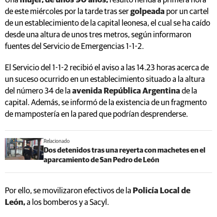
Una
mujer, de unos 90 años,
resultó herida a primera hora
de este miércoles por la tarde tras ser
golpeada
por un cartel
de un establecimiento de la capital leonesa, el cual se ha caído
desde una altura de unos tres metros, según informaron
fuentes del Servicio de Emergencias 1-1-2.
El Servicio del 1-1-2 recibió el aviso a las 14.23 horas acerca de
un suceso ocurrido en un establecimiento situado a la altura
del número 34 de la
avenida República Argentina
de la
capital. Además, se informó de la existencia de un fragmento
de mampostería en la pared que podrían desprenderse.
Relacionado
Dos detenidos tras una reyerta con machetes en el
aparcamiento de San Pedro de León
Por ello, se movilizaron efectivos de la
Policía Local de
León,
a los bomberos y a Sacyl.