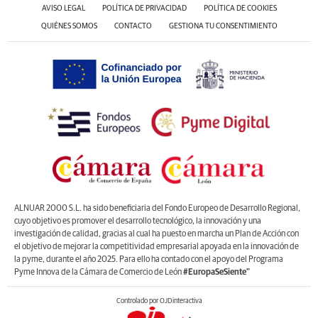
AVISO LEGAL
POLÍTICA DE PRIVACIDAD
POLÍTICA DE COOKIES
QUIÉNES SOMOS
CONTACTO
GESTIONA TU CONSENTIMIENTO
ALNUAR 2000 S.L. ha sido beneficiaria del Fondo Europeo de Desarrollo Regional,
cuyo objetivo es promover el desarrollo tecnológico, la innovación y una
investigación de calidad, gracias al cual ha puesto en marcha un Plan de Acción con
el objetivo de mejorar la competitividad empresarial apoyada en la innovación de
la pyme, durante el año 2025. Para ello ha contado con el apoyo del Programa
Pyme Innova de la Cámara de Comercio de León
#EuropaSeSiente”
Controlado por OJDinteractiva