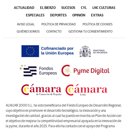
ACTUALIDAD
EL BIERZO
SUCESOS
CYL
LNC CULTURAS
ESPECIALES
DEPORTES
OPINIÓN
EXTRAS
AVISO LEGAL
POLÍTICA DE PRIVACIDAD
POLÍTICA DE COOKIES
QUIÉNES SOMOS
CONTACTO
GESTIONA TU CONSENTIMIENTO
ALNUAR 2000 S.L. ha sido beneficiaria del Fondo Europeo de Desarrollo Regional,
cuyo objetivo es promover el desarrollo tecnológico, la innovación y una
investigación de calidad, gracias al cual ha puesto en marcha un Plan de Acción con
el objetivo de mejorar la competitividad empresarial apoyada en la innovación de
la pyme, durante el año 2025. Para ello ha contado con el apoyo del Programa