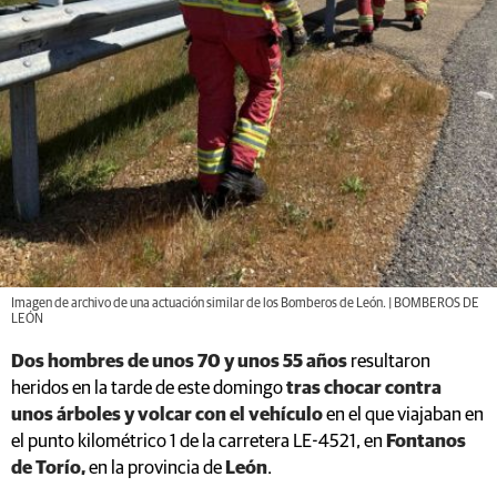
Imagen de archivo de una actuación similar de los Bomberos de León. | BOMBEROS DE
LEÓN
Dos hombres de unos 70 y unos 55 años
resultaron
heridos en la tarde de este domingo
tras chocar contra
unos árboles y volcar con el vehículo
en el que viajaban en
el punto kilométrico 1 de la carretera LE-4521, en
Fontanos
de Torío,
en la provincia de
León
.