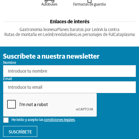
Autobuses
Farmacias de guardia
Enlaces de interés
Gastronomia leonesa
Planes baratos por León
A la contra
Rutas de montaña en León
Enredabailes
Los personajes de Ful
Cataplasma
Suscríbete a nuestra newsletter
Nombre
Email
He leído y acepto las
condiciones legales
.
SUSCRÍBETE