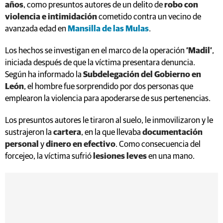
años
, como presuntos autores de un delito de
robo con
violencia e intimidación
cometido contra un vecino de
avanzada edad en
Mansilla de las Mulas
.
Los hechos se investigan en el marco de la operación
‘Madil’
,
iniciada después de que la víctima presentara denuncia.
Según ha informado la
Subdelegación del Gobierno en
León
, el hombre fue sorprendido por dos personas que
emplearon la violencia para apoderarse de sus pertenencias.
Los presuntos autores le tiraron al suelo, le inmovilizaron y le
sustrajeron la
cartera
, en la que llevaba
documentación
personal
y
dinero en efectivo
. Como consecuencia del
forcejeo, la víctima sufrió
lesiones leves
en una mano.