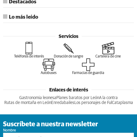
Destacados
Lo más leído
Servicios
Teléfonos de interés
Donación de sangre
Cartelera de cine
Autobuses
Farmacias de guardia
Enlaces de interés
Gastronomia leonesa
Planes baratos por León
A la contra
Rutas de montaña en León
Enredabailes
Los personajes de Ful
Cataplasma
Suscríbete a nuestra newsletter
Nombre