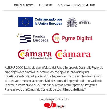
QUIÉNES SOMOS
CONTACTO
GESTIONA TU CONSENTIMIENTO
ALNUAR 2000 S.L. ha sido beneficiaria del Fondo Europeo de Desarrollo Regional,
cuyo objetivo es promover el desarrollo tecnológico, la innovación y una
investigación de calidad, gracias al cual ha puesto en marcha un Plan de Acción con
el objetivo de mejorar la competitividad empresarial apoyada en la innovación de
la pyme, durante el año 2025. Para ello ha contado con el apoyo del Programa
Pyme Innova de la Cámara de Comercio de León
#EuropaSeSiente”
Controlado por OJDinteractiva