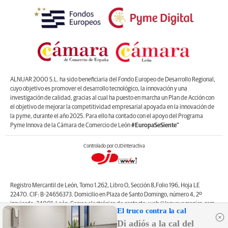
ALNUAR 2000 S.L. ha sido beneficiaria del Fondo Europeo de Desarrollo Regional,
cuyo objetivo es promover el desarrollo tecnológico, la innovación y una
investigación de calidad, gracias al cual ha puesto en marcha un Plan de Acción con
el objetivo de mejorar la competitividad empresarial apoyada en la innovación de
la pyme, durante el año 2025. Para ello ha contado con el apoyo del Programa
Pyme Innova de la Cámara de Comercio de León
#EuropaSeSiente”
Controlado por OJDinteractiva
Registro Mercantil de León, Tomo 1.262, Libro O, Sección 8,Folio 196, Hoja LE
22470. CIF: B-24656373. Domicilio en Plaza de Santo Domingo, número 4, 2º
izquierda, 24001, León. Correo electrónico de contacto: web@lanuevacronica.com.
El truco contra la cal
Copyright © ALNUAR 2000 S.L. (LA NUEVA CRÓNICA). Incluye contenidos de la
Di adiós a la cal del
empresa, de empresas del grupo o de terceros.