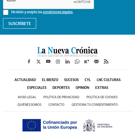
He leído y acepto las
condiciones legales
.
SUSCRÍBETE
ACTUALIDAD
EL BIERZO
SUCESOS
CYL
LNC CULTURAS
ESPECIALES
DEPORTES
OPINIÓN
EXTRAS
AVISO LEGAL
POLÍTICA DE PRIVACIDAD
POLÍTICA DE COOKIES
QUIÉNES SOMOS
CONTACTO
GESTIONA TU CONSENTIMIENTO