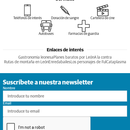
Teléfonos de interés
Donación de sangre
Cartelera de cine
Autobuses
Farmacias de guardia
Enlaces de interés
Gastronomia leonesa
Planes baratos por León
A la contra
Rutas de montaña en León
Enredabailes
Los personajes de Ful
Cataplasma
Suscríbete a nuestra newsletter
Nombre
Email