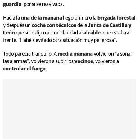
guardía
, por si se reavivaba.
Hacía la
una de la mañana
llegó primero la
brigada forestal
y después un
coche con técnicos
de la
Junta de Castilla y
León
que se lo dijeron con claridad al
alcalde
, que estaba al
frente: “Habéis evitado otra situación muy peligrosa”.
Todo parecía tranquilo. A
media mañana
volvieron “a sonar
las alarmas”, volvieron a subir los
vecinos
, volvieron a
controlar el fuego
.