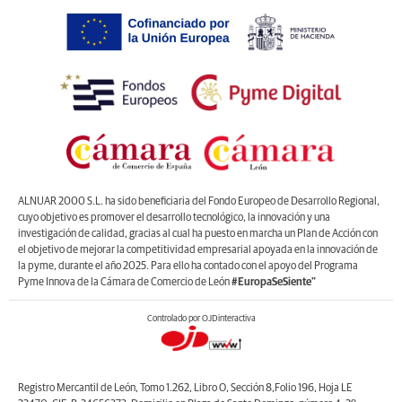
ALNUAR 2000 S.L. ha sido beneficiaria del Fondo Europeo de Desarrollo Regional,
cuyo objetivo es promover el desarrollo tecnológico, la innovación y una
investigación de calidad, gracias al cual ha puesto en marcha un Plan de Acción con
el objetivo de mejorar la competitividad empresarial apoyada en la innovación de
la pyme, durante el año 2025. Para ello ha contado con el apoyo del Programa
Pyme Innova de la Cámara de Comercio de León
#EuropaSeSiente”
Controlado por OJDinteractiva
Registro Mercantil de León, Tomo 1.262, Libro O, Sección 8,Folio 196, Hoja LE