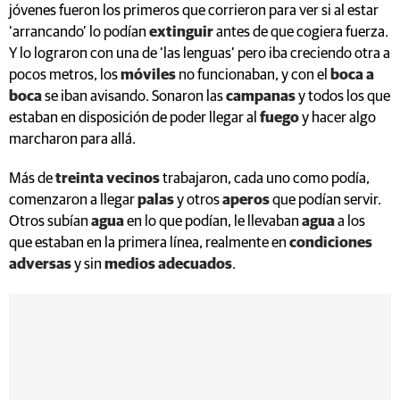
jóvenes fueron los primeros que corrieron para ver si al estar
‘arrancando’ lo podían
extinguir
antes de que cogiera fuerza.
Y lo lograron con una de ‘las lenguas’ pero iba creciendo otra a
pocos metros, los
móviles
no funcionaban, y con el
boca a
boca
se iban avisando. Sonaron las
campanas
y todos los que
estaban en disposición de poder llegar al
fuego
y hacer algo
marcharon para allá.
Más de
treinta vecinos
trabajaron, cada uno como podía,
comenzaron a llegar
palas
y otros
aperos
que podían servir.
Otros subían
agua
en lo que podían, le llevaban
agua
a los
que estaban en la primera línea, realmente en
condiciones
adversas
y sin
medios adecuados
.