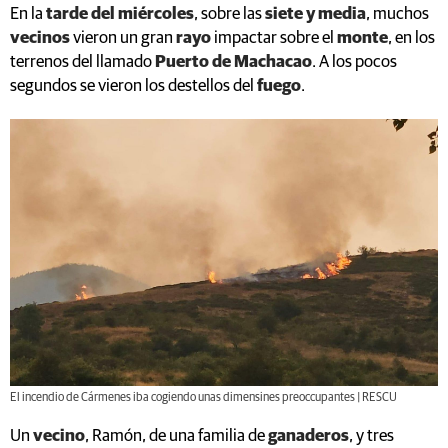
En la
tarde del miércoles
, sobre las
siete y media
, muchos
vecinos
vieron un gran
rayo
impactar sobre el
monte
, en los
terrenos del llamado
Puerto de Machacao
. A los pocos
segundos se vieron los destellos del
fuego
.
El incendio de Cármenes iba cogiendo unas dimensines preoccupantes | RESCU
Un
vecino
, Ramón, de una familia de
ganaderos
, y tres