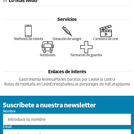
Lo más leído
Servicios
Teléfonos de interés
Donación de sangre
Cartelera de cine
Autobuses
Farmacias de guardia
Enlaces de interés
Gastronomia leonesa
Planes baratos por León
A la contra
Rutas de montaña en León
Enredabailes
Los personajes de Ful
Cataplasma
Suscríbete a nuestra newsletter
Nombre
Email