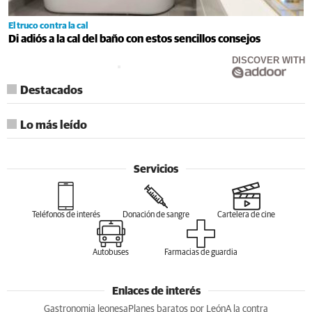
El truco contra la cal
Di adiós a la cal del baño con estos sencillos consejos
DISCOVER WITH
Destacados
Lo más leído
Servicios
Teléfonos de interés
Donación de sangre
Cartelera de cine
Autobuses
Farmacias de guardia
Enlaces de interés
Gastronomia leonesa
Planes baratos por León
A la contra