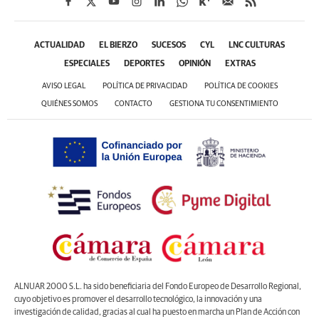
ACTUALIDAD
EL BIERZO
SUCESOS
CYL
LNC CULTURAS
ESPECIALES
DEPORTES
OPINIÓN
EXTRAS
AVISO LEGAL
POLÍTICA DE PRIVACIDAD
POLÍTICA DE COOKIES
QUIÉNES SOMOS
CONTACTO
GESTIONA TU CONSENTIMIENTO
ALNUAR 2000 S.L. ha sido beneficiaria del Fondo Europeo de Desarrollo Regional,
cuyo objetivo es promover el desarrollo tecnológico, la innovación y una
investigación de calidad, gracias al cual ha puesto en marcha un Plan de Acción con