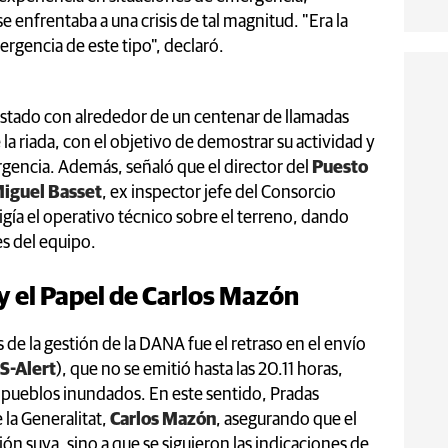
e enfrentaba a una crisis de tal magnitud. "Era la
rgencia de este tipo", declaró.
listado con alrededor de un centenar de llamadas
e la riada, con el objetivo de demostrar su actividad y
rgencia. Además, señaló que el director del
Puesto
Miguel Basset
, ex inspector jefe del Consorcio
igía el operativo técnico sobre el terreno, dando
s del equipo.
 y el Papel de Carlos Mazón
de la gestión de la DANA fue el retraso en el envío
S-Alert
), que no se emitió hasta las 20.11 horas,
 pueblos inundados. En este sentido, Pradas
 la Generalitat,
Carlos Mazón
, asegurando que el
ión suya, sino a que se siguieron las indicaciones de