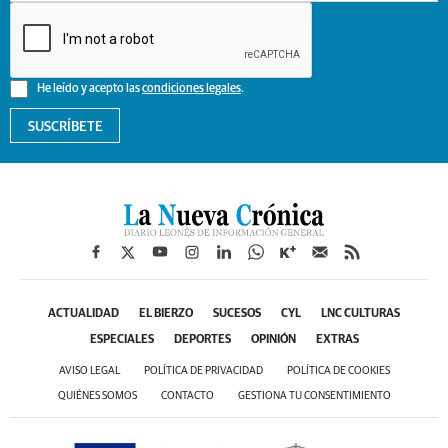
He leído y acepto las
condiciones legales
.
SUSCRÍBETE
ACTUALIDAD
EL BIERZO
SUCESOS
CYL
LNC CULTURAS
ESPECIALES
DEPORTES
OPINIÓN
EXTRAS
AVISO LEGAL
POLÍTICA DE PRIVACIDAD
POLÍTICA DE COOKIES
QUIÉNES SOMOS
CONTACTO
GESTIONA TU CONSENTIMIENTO