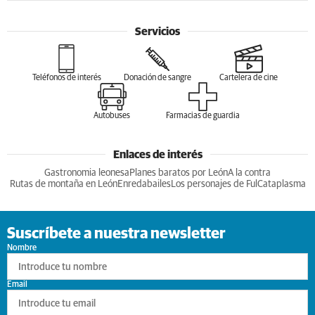
Servicios
Teléfonos de interés
Donación de sangre
Cartelera de cine
Autobuses
Farmacias de guardia
Enlaces de interés
Gastronomia leonesa
Planes baratos por León
A la contra
Rutas de montaña en León
Enredabailes
Los personajes de Ful
Cataplasma
Suscríbete a nuestra newsletter
Nombre
Email