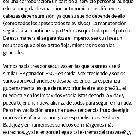
ser una corroboración; un partido al servicio personal, aunque
ello suponga la desaparición autonómica. Las diferentes
cabezas deben sumisión, ya que su sueldo depende de ello
(como todos los apesebrados televisivos). La manutención
seguirá si se mantiene papá Pedro, así que todo por el patrón.
De esta manera él se garantiza el imperio, sea cual sea un
resultado que a él se la trae floja, mientras no sean las
generales.
Vamos hacia tres consecutivas en las que la síntesis será
similar: PP ganador, PSOE en caída, Vox creciendo y socios
varios aprovechándose o desapareciendo. La esperanza
gubernamental es que de nuevo triunfe el relato pre-23J, el
miedo cale en los impávidos «socialistas de toda la vida» y
pueda tejer una nueva alianza de todos para seguir en la nada.
Pero hay vacilación ante una nueva tendencia fruto de erigir
muros e insuflar a los húngaros españolísimos. Se dio en
Badajoz y en numerosos sondeos con márgenes más
estrechos; ¿y si el engorde llega a tal extremo del trasvase? ¿y