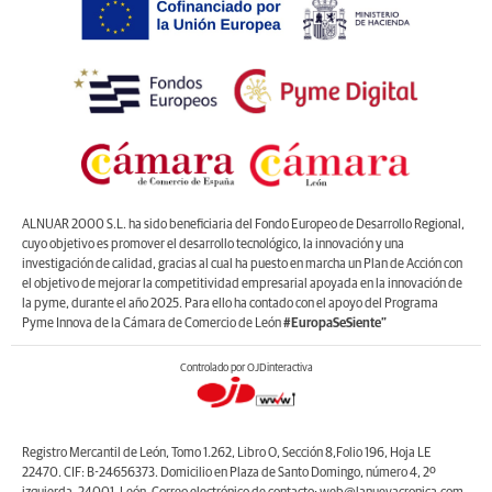
ALNUAR 2000 S.L. ha sido beneficiaria del Fondo Europeo de Desarrollo Regional,
cuyo objetivo es promover el desarrollo tecnológico, la innovación y una
investigación de calidad, gracias al cual ha puesto en marcha un Plan de Acción con
el objetivo de mejorar la competitividad empresarial apoyada en la innovación de
la pyme, durante el año 2025. Para ello ha contado con el apoyo del Programa
Pyme Innova de la Cámara de Comercio de León
#EuropaSeSiente”
Controlado por OJDinteractiva
Registro Mercantil de León, Tomo 1.262, Libro O, Sección 8,Folio 196, Hoja LE
22470. CIF: B-24656373. Domicilio en Plaza de Santo Domingo, número 4, 2º