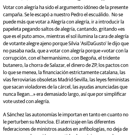
Votar con alegría ha sido el argumento idóneo de la presente
campaña. Se le escapó a nuestro Pedro el escuálido. No se
puede más que votar a Alegría con alegría, ir a introducir la
papeleta pegando saltos de alegría, cantando, gritando «es
que es el puto amo», mientras el sol ilumina la cara de alegría
de votante alegre ajeno porque Silvia ‘AsíDaGusto’ le dijo que
no pasaba nada, que a votar con alegría porque «votar con la
corrupción, con el hermanísimo, con Begoña, el tridente
butanero, la chorra de Salazar, el dinero de ZP, los pactos con
lo que se menea, la financiación estrictamente catalana, las
vías ferroviarias obsoletas Madrid-Sevilla, las leyes feministas
que sacan violadores de la cárcel, las ayudas anunciadas que
nunca llegan…» era demasiado largo, así que por simplificar
vote usted con alegría.
A Sánchez las autonomías le importan en tanto en cuanto no
le perturben su Moncloa. El aterrizaje en las diferentes
federaciones de ministros asados en anfibologías, no deja de