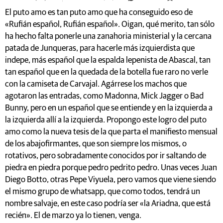
El puto amo es tan puto amo que ha conseguido eso de
«Rufián español, Rufián español». Oigan, qué merito, tan sólo
ha hecho falta ponerle una zanahoria ministerial y la cercana
patada de Junqueras, para hacerle más izquierdista que
indepe, más español que la espalda lepenista de Abascal, tan
tan español que en la quedada de la botella fue raro no verle
con la camiseta de Carvajal. Agárrese los machos que
agotaron las entradas, como Madonna, Mick Jagger o Bad
Bunny, pero en un español que se entiende y en la izquierda a
la izquierda allí a la izquierda. Propongo este logro del puto
amo como la nueva tesis de la que parta el manifiesto mensual
de los abajofirmantes, que son siempre los mismos, o
rotativos, pero sobradamente conocidos por ir saltando de
piedra en piedra porque pedro pedrito pedro. Unas veces Juan
Diego Botto, otras Pepe Viyuela, pero vamos que viene siendo
el mismo grupo de whatsapp, que como todos, tendrá un
nombre salvaje, en este caso podría ser «la Ariadna, que está
recién». El de marzo ya lo tienen, venga.