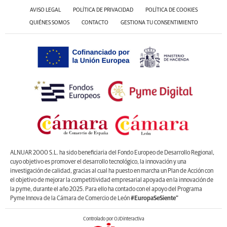
AVISO LEGAL
POLÍTICA DE PRIVACIDAD
POLÍTICA DE COOKIES
QUIÉNES SOMOS
CONTACTO
GESTIONA TU CONSENTIMIENTO
ALNUAR 2000 S.L. ha sido beneficiaria del Fondo Europeo de Desarrollo Regional,
cuyo objetivo es promover el desarrollo tecnológico, la innovación y una
investigación de calidad, gracias al cual ha puesto en marcha un Plan de Acción con
el objetivo de mejorar la competitividad empresarial apoyada en la innovación de
la pyme, durante el año 2025. Para ello ha contado con el apoyo del Programa
Pyme Innova de la Cámara de Comercio de León
#EuropaSeSiente”
Controlado por OJDinteractiva