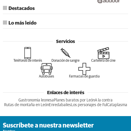
Destacados
Lo más leído
Servicios
Teléfonos de interés
Donación de sangre
Cartelera de cine
Autobuses
Farmacias de guardia
Enlaces de interés
Gastronomia leonesa
Planes baratos por León
A la contra
Rutas de montaña en León
Enredabailes
Los personajes de Ful
Cataplasma
Suscríbete a nuestra newsletter