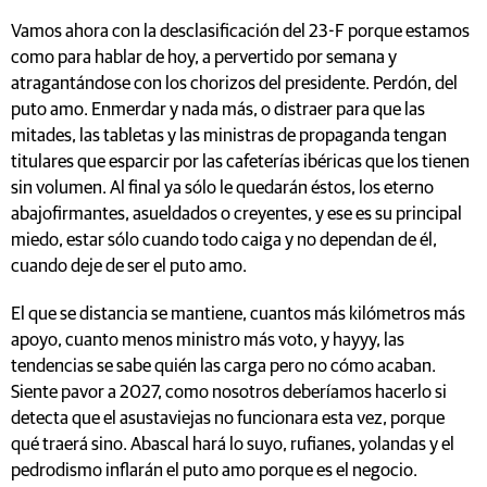
Vamos ahora con la desclasificación del 23-F porque estamos
como para hablar de hoy, a pervertido por semana y
atragantándose con los chorizos del presidente. Perdón, del
puto amo. Enmerdar y nada más, o distraer para que las
mitades, las tabletas y las ministras de propaganda tengan
titulares que esparcir por las cafeterías ibéricas que los tienen
sin volumen. Al final ya sólo le quedarán éstos, los eterno
abajofirmantes, asueldados o creyentes, y ese es su principal
miedo, estar sólo cuando todo caiga y no dependan de él,
cuando deje de ser el puto amo.
El que se distancia se mantiene, cuantos más kilómetros más
apoyo, cuanto menos ministro más voto, y hayyy, las
tendencias se sabe quién las carga pero no cómo acaban.
Siente pavor a 2027, como nosotros deberíamos hacerlo si
detecta que el asustaviejas no funcionara esta vez, porque
qué traerá sino. Abascal hará lo suyo, rufianes, yolandas y el
pedrodismo inflarán el puto amo porque es el negocio.