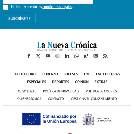
He leído y acepto las
condiciones legales
.
SUSCRÍBETE
ACTUALIDAD
EL BIERZO
SUCESOS
CYL
LNC CULTURAS
ESPECIALES
DEPORTES
OPINIÓN
EXTRAS
AVISO LEGAL
POLÍTICA DE PRIVACIDAD
POLÍTICA DE COOKIES
QUIÉNES SOMOS
CONTACTO
GESTIONA TU CONSENTIMIENTO