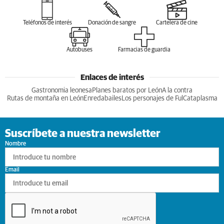
Teléfonos de interés
Donación de sangre
Cartelera de cine
Autobuses
Farmacias de guardia
Enlaces de interés
Gastronomia leonesa
Planes baratos por León
A la contra
Rutas de montaña en León
Enredabailes
Los personajes de Ful
Cataplasma
Suscríbete a nuestra newsletter
Nombre
Email