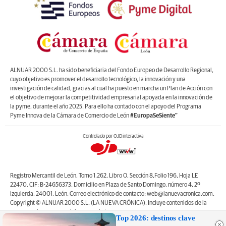
ALNUAR 2000 S.L. ha sido beneficiaria del Fondo Europeo de Desarrollo Regional,
cuyo objetivo es promover el desarrollo tecnológico, la innovación y una
investigación de calidad, gracias al cual ha puesto en marcha un Plan de Acción con
el objetivo de mejorar la competitividad empresarial apoyada en la innovación de
la pyme, durante el año 2025. Para ello ha contado con el apoyo del Programa
Pyme Innova de la Cámara de Comercio de León
#EuropaSeSiente”
Controlado por OJDinteractiva
Registro Mercantil de León, Tomo 1.262, Libro O, Sección 8,Folio 196, Hoja LE
22470. CIF: B-24656373. Domicilio en Plaza de Santo Domingo, número 4, 2º
izquierda, 24001, León. Correo electrónico de contacto: web@lanuevacronica.com.
Copyright © ALNUAR 2000 S.L. (LA NUEVA CRÓNICA). Incluye contenidos de la
empresa, de empresas del grupo o de terceros.
Top 2026: destinos clave