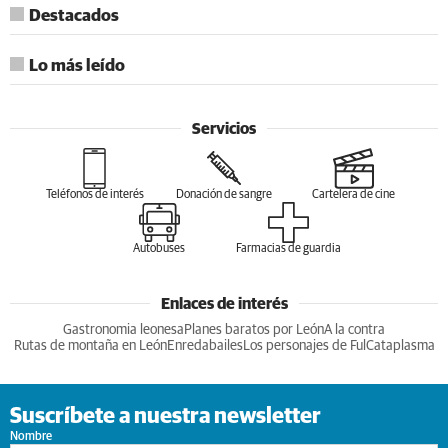
Destacados
Lo más leído
Servicios
Teléfonos de interés
Donación de sangre
Cartelera de cine
Autobuses
Farmacias de guardia
Enlaces de interés
Gastronomia leonesa
Planes baratos por León
A la contra
Rutas de montaña en León
Enredabailes
Los personajes de Ful
Cataplasma
Suscríbete a nuestra newsletter
Nombre