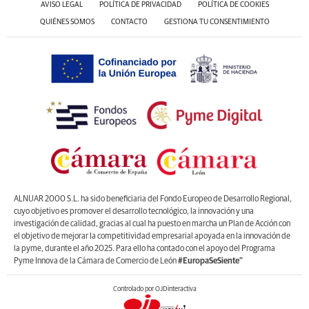
AVISO LEGAL
POLÍTICA DE PRIVACIDAD
POLÍTICA DE COOKIES
QUIÉNES SOMOS
CONTACTO
GESTIONA TU CONSENTIMIENTO
ALNUAR 2000 S.L. ha sido beneficiaria del Fondo Europeo de Desarrollo Regional,
cuyo objetivo es promover el desarrollo tecnológico, la innovación y una
investigación de calidad, gracias al cual ha puesto en marcha un Plan de Acción con
el objetivo de mejorar la competitividad empresarial apoyada en la innovación de
la pyme, durante el año 2025. Para ello ha contado con el apoyo del Programa
Pyme Innova de la Cámara de Comercio de León
#EuropaSeSiente”
Controlado por OJDinteractiva