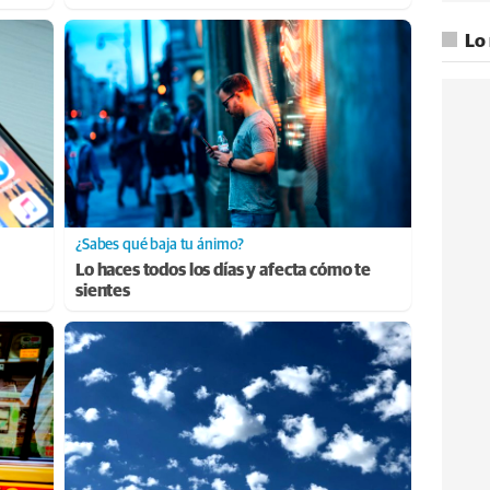
Lo
¿Sabes qué baja tu ánimo?
Lo haces todos los días y afecta cómo te
sientes