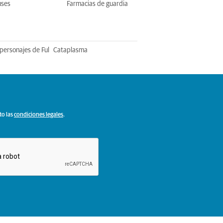
uses
Farmacias de guardia
personajes de Ful
Cataplasma
to las
condiciones legales
.