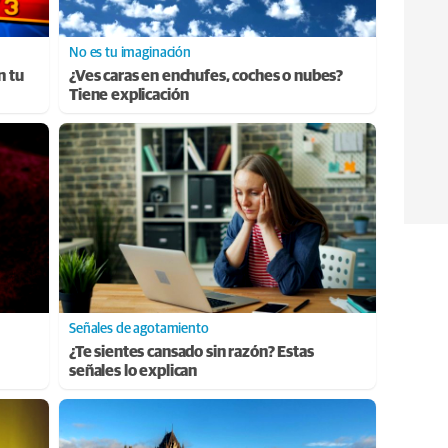
No es tu imaginación
n tu
¿Ves caras en enchufes, coches o nubes?
Tiene explicación
Señales de agotamiento
¿Te sientes cansado sin razón? Estas
señales lo explican