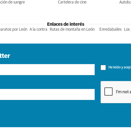
ción de sangre
Cartelera de cine
Autob
Enlaces de interés
baratos por León
A la contra
Rutas de montaña en León
Enredabailes
Los 
tter
He leído y acep