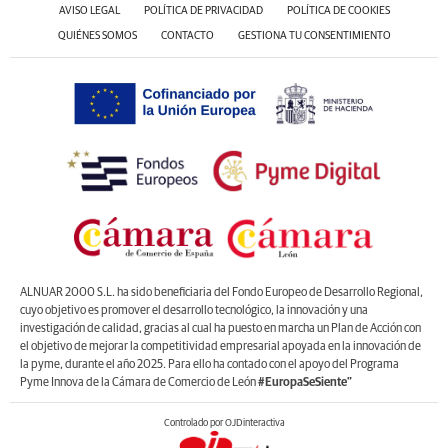
AVISO LEGAL
POLÍTICA DE PRIVACIDAD
POLÍTICA DE COOKIES
QUIÉNES SOMOS
CONTACTO
GESTIONA TU CONSENTIMIENTO
ALNUAR 2000 S.L. ha sido beneficiaria del Fondo Europeo de Desarrollo Regional,
cuyo objetivo es promover el desarrollo tecnológico, la innovación y una
investigación de calidad, gracias al cual ha puesto en marcha un Plan de Acción con
el objetivo de mejorar la competitividad empresarial apoyada en la innovación de
la pyme, durante el año 2025. Para ello ha contado con el apoyo del Programa
Pyme Innova de la Cámara de Comercio de León
#EuropaSeSiente”
Controlado por OJDinteractiva