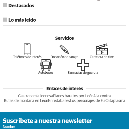
Destacados
Lo más leído
Servicios
Teléfonos de interés
Donación de sangre
Cartelera de cine
Autobuses
Farmacias de guardia
Enlaces de interés
Gastronomia leonesa
Planes baratos por León
A la contra
Rutas de montaña en León
Enredabailes
Los personajes de Ful
Cataplasma
Suscríbete a nuestra newsletter
Nombre