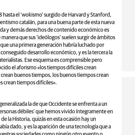
8 hasta el ‘wokismo’ surgido de Harvard y Stanford,
ntismo catalán, para una buena parte de esta nueva
comida y demás derechos de contenido económico es
e manera que sus ‘ideólogos’ suelen surgir de ámbitos
 que una primera generación habría luchado por
conseguido desarrollo económico, y es la tercera la
aterialistas. Ese esquema es comprensible pero
ido el aforismo «los tiempos difíciles crean
s crean buenos tiempos, los buenos tiempos crean
 crean tiempos difíciles».
generalizada la de que Occidente se enfrenta a un
rsonas débiles’ que hemos vivido íntegramente en
e la Historia, quizás en esta ocasión hay un
ía dado, y es la aparición de una tecnología que a
nuestras sociedades como ningún otro evento o