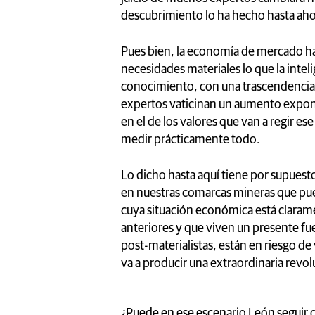
descubrimiento lo ha hecho hasta ah
Pues bien, la economía de mercado ha s
necesidades materiales lo que la intelig
conocimiento, con una trascendencia 
expertos vaticinan un aumento expone
en el de los valores que van a regir es
medir prácticamente todo.
Lo dicho hasta aquí tiene por supuesto
en nuestras comarcas mineras que pue
cuya situación económica está claram
anteriores y que viven un presente f
post-materialistas, están en riesgo de
va a producir una extraordinaria revo
¿Puede en ese escenario León seguir c