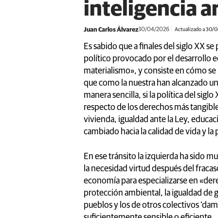
inteligencia ar
Juan Carlos Álvarez
30/04/2026
Actualizado a 30/
Es sabido que a finales del siglo XX 
político provocado por el desarrollo 
materialismo», y consiste en cómo se 
que como la nuestra han alcanzado un 
manera sencilla, si la política del sig
respecto de los derechos más tangible
vivienda, igualdad ante la Ley, educac
cambiado hacia la calidad de vida y la 
En ese tránsito la izquierda ha sido m
la necesidad virtud después del fracas
economía para especializarse en «der
protección ambiental, la igualdad de g
pueblos y los de otros colectivos ‘dam
suficientemente sensible o eficiente.