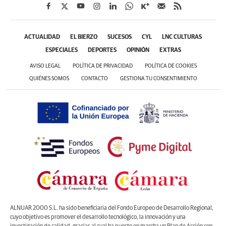
ACTUALIDAD
EL BIERZO
SUCESOS
CYL
LNC CULTURAS
ESPECIALES
DEPORTES
OPINIÓN
EXTRAS
AVISO LEGAL
POLÍTICA DE PRIVACIDAD
POLÍTICA DE COOKIES
QUIÉNES SOMOS
CONTACTO
GESTIONA TU CONSENTIMIENTO
ALNUAR 2000 S.L. ha sido beneficiaria del Fondo Europeo de Desarrollo Regional,
cuyo objetivo es promover el desarrollo tecnológico, la innovación y una