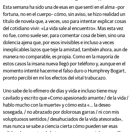
Esta semana ha sido una de esas en que sentí en el alma –por
fortuna, no en el cuerpo– cómo, sin aviso, se hizo realidad un
título de novela que, a veces, uso para intentar explicar cosas
del cotidiano vivir: «La vida sale al encuentro». Mas esta vez
no fue, como suele ser, para comentar cosa de bien, sino una
dolencia ajena que, por esos invisibles e incluso a veces
inexplicables lazos que teje la amistad, también ahora, aun de
manera no comparable, es propia. Como en la mayoría de
estos casos la insana nueva llegó por teléfono y, aunque en el
momento intenté hacerme el falso duro o Humphrey Bogart,
pronto percibí en mí los efectos del vital trabucazo.
Uno sabe de lo efímero de días y vida e incluso tiene muy
cavilado y escrito que «Como apasionado amante / de la vida /
hablo mucho con la muerte» y cómo esta «… la deseo
sosegada, / no abrazado por dolorosas garras / ni con mis
voluptuosos sentidos / desahuciados de la vida atesorada»,
mas nunca se sabe a ciencia cierta cómo pueden ser esas