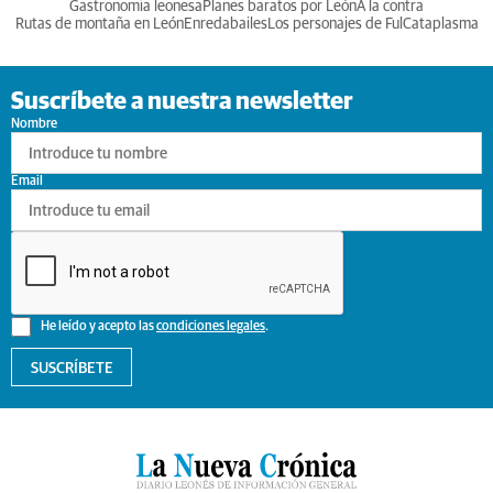
Gastronomia leonesa
Planes baratos por León
A la contra
Rutas de montaña en León
Enredabailes
Los personajes de Ful
Cataplasma
Suscríbete a nuestra newsletter
Nombre
Email
He leído y acepto las
condiciones legales
.
SUSCRÍBETE