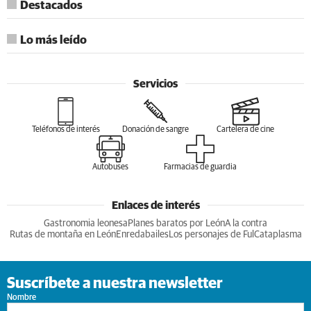
Destacados
Lo más leído
Servicios
Teléfonos de interés
Donación de sangre
Cartelera de cine
Autobuses
Farmacias de guardia
Enlaces de interés
Gastronomia leonesa
Planes baratos por León
A la contra
Rutas de montaña en León
Enredabailes
Los personajes de Ful
Cataplasma
Suscríbete a nuestra newsletter
Nombre