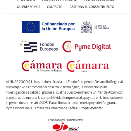
QUIÉNES SOMOS
CONTACTO
GESTIONA TU CONSENTIMIENTO
ALNUAR 2000 S.L. ha sido beneficiaria del Fondo Europeo de Desarrollo Regional,
cuyo objetivo es promover el desarrollo tecnológico, la innovación y una
investigación de calidad, gracias al cual ha puesto en marcha un Plan de Acción con
el objetivo de mejorar la competitividad empresarial apoyada en la innovación de
la pyme, durante el año 2025. Para ello ha contado con el apoyo del Programa
Pyme Innova de la Cámara de Comercio de León
#EuropaSeSiente”
Controlado por OJDinteractiva