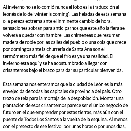
Al invierno no se lo comió nunca el lobo es la traducción al
leonés de lo de ‘winter is coming’. Las heladas de esta semana
o la pereza extrema ante el inminente cambio de hora,
sensaciones sobran para anticiparnos que este año la fiera se
volverá a quedar con hambre. Las chimeneas que rezuman
madera de roble por las calles del pueblo o una cola que crece
por domingos ante la churrería de Santa Ana son el
termómetro más fiel de que el frío es ya una realidad. El
invierno está aquí y se ha acostumbrado a llegar con
crisantemos bajo el brazo para dar su particular bienvenida.
Esta semana nos enteramos que la ciudad de León es la más
envejecida de todas las capitales de provincia del país. Otro
trozo de tela para la mortaja de la despoblación. Montar una
plantación de esos crisantemos parece ser el único negocio de
futuro en el que emprender por estas tierras, más aún con el
puente de Todos Los Santos a la vuelta de la esquina. Al menos
con el pretexto de ese festivo, por unas horas o por unos días,