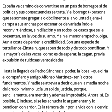
España va camino de convertirse en un país de borregos si de
política y sus consecuencias se trata. Y el borrego («persona
que se somete gregaria o dócilmente a la voluntad ajena»)
campa a sus anchas por escenarios de variada índole,
reconvirtiéndose, sin dilación y en todos los casos que se le
presentan, en la voz de su amo. Y sin el menor empacho, oiga.
Aun a costa de perder la credibilidad. Son una especie de
tertulianos-Einstein, que saben de todo y de todo pontifican. Y
la mayoría de las veces, como es de esperar, la cagan, previa
expulsión de ruidosas ventosidades.
Hasta la llegada de Pedro Sánchez al poder, la ‘cosa’ –que diría
el compañero y amigo Alfonso Martínez– tenía otros
fundamentos. Y nadie se atrevía a decir que en la media noche
del crudo invierno lucía un sol de justicia, porque,
sencillamente, era mentira y además improbable. Ahora, sí. Es
posible. E incluso, si se les achucha lo argumentan y lo
bendicen con ardor. Es la rémora de ir por la vida con la cerviz