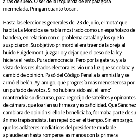
a ras de suelo. O ser de la izquierda de empalagosa
mermelada. Pringan cuanto tocan.
Hasta las elecciones generales del 23 de julio, el ‘nota’ que
habita La Moncloa se había mostrado como un españolazo de
bandera, en relación con el problema catalán y los que lo
auspiciaron. Su objetivo primordial era traer de la oreja al
huido Puigdemont, juzgarlo y dejar que el peso de la ley
hiciera el resto. Pura democracia. Pero por la gatera, y a la
vista de los resultados electorales, vio una luz que se colaba y
cambió de opinión. Pasó del Código Penal a la amnistía y se
armó el belén. Ay, amigo, qué progresía más menesterosa por
un puñado de votos. Si no hubiera sido así, el ‘amo’
mantendría su discurso, para regocijo de satélites y opinantes
de cámara, que loarían su firmeza y españolidad. Que Sánchez
cambiara de opinión si ello le beneficiaba, formaba parte de su
ánimo trapisondista, tan repetido en el tiempo. Sin embargo,
que los adláteres mediáticos del presidente mudable
aplaudieran hasta romperse las manos con la primera