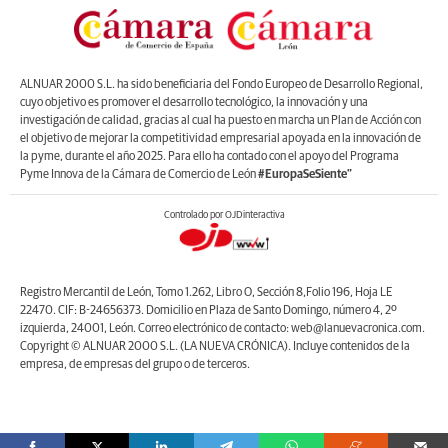
ALNUAR 2000 S.L. ha sido beneficiaria del Fondo Europeo de Desarrollo Regional,
cuyo objetivo es promover el desarrollo tecnológico, la innovación y una
investigación de calidad, gracias al cual ha puesto en marcha un Plan de Acción con
el objetivo de mejorar la competitividad empresarial apoyada en la innovación de
la pyme, durante el año 2025. Para ello ha contado con el apoyo del Programa
Pyme Innova de la Cámara de Comercio de León
#EuropaSeSiente”
Controlado por OJDinteractiva
Registro Mercantil de León, Tomo 1.262, Libro O, Sección 8,Folio 196, Hoja LE
22470. CIF: B-24656373. Domicilio en Plaza de Santo Domingo, número 4, 2º
izquierda, 24001, León. Correo electrónico de contacto: web@lanuevacronica.com.
Copyright © ALNUAR 2000 S.L. (LA NUEVA CRÓNICA). Incluye contenidos de la
empresa, de empresas del grupo o de terceros.