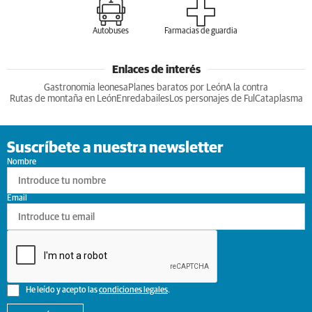
Autobuses
Farmacias de guardia
Enlaces de interés
Gastronomia leonesa
Planes baratos por León
A la contra
Rutas de montaña en León
Enredabailes
Los personajes de Ful
Cataplasma
Suscríbete a nuestra newsletter
Nombre
Email
He leído y acepto las
condiciones legales
.