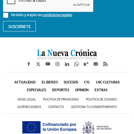
He leído y acepto las
condiciones legales
.
SUSCRÍBETE
ACTUALIDAD
EL BIERZO
SUCESOS
CYL
LNC CULTURAS
ESPECIALES
DEPORTES
OPINIÓN
EXTRAS
AVISO LEGAL
POLÍTICA DE PRIVACIDAD
POLÍTICA DE COOKIES
QUIÉNES SOMOS
CONTACTO
GESTIONA TU CONSENTIMIENTO