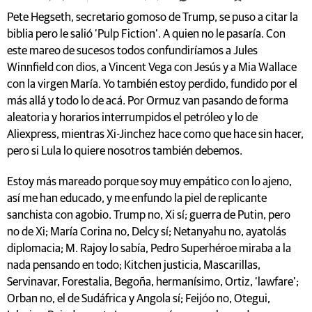
Pete Hegseth, secretario gomoso de Trump, se puso a citar la
biblia pero le salió ‘Pulp Fiction’. A quien no le pasaría. Con
este mareo de sucesos todos confundiríamos a Jules
Winnfield con dios, a Vincent Vega con Jesús y a Mia Wallace
con la virgen María. Yo también estoy perdido, fundido por el
más allá y todo lo de acá. Por Ormuz van pasando de forma
aleatoria y horarios interrumpidos el petróleo y lo de
Aliexpress, mientras Xi-Jinchez hace como que hace sin hacer,
pero si Lula lo quiere nosotros también debemos.
Estoy más mareado porque soy muy empático con lo ajeno,
así me han educado, y me enfundo la piel de replicante
sanchista con agobio. Trump no, Xi sí; guerra de Putin, pero
no de Xi; María Corina no, Delcy sí; Netanyahu no, ayatolás
diplomacia; M. Rajoy lo sabía, Pedro Superhéroe miraba a la
nada pensando en todo; Kitchen justicia, Mascarillas,
Servinavar, Forestalia, Begoña, hermanísimo, Ortiz, ‘lawfare’;
Orban no, el de Sudáfrica y Angola sí; Feijóo no, Otegui,