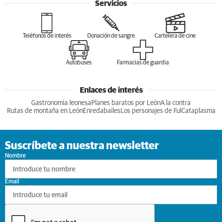
Servicios
Teléfonos de interés
Donación de sangre
Cartelera de cine
Autobuses
Farmacias de guardia
Enlaces de interés
Gastronomia leonesa
Planes baratos por León
A la contra
Rutas de montaña en León
Enredabailes
Los personajes de Ful
Cataplasma
Suscríbete a nuestra newsletter
Nombre
Email