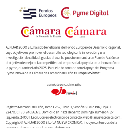
ALNUAR 2000 S.L. ha sido beneficiaria del Fondo Europeo de Desarrollo Regional,
cuyo objetivo es promover el desarrollo tecnológico, la innovación y una
investigación de calidad, gracias al cual ha puesto en marcha un Plan de Acción con
el objetivo de mejorar la competitividad empresarial apoyada en la innovación de
la pyme, durante el año 2025. Para ello ha contado con el apoyo del Programa
Pyme Innova de la Cámara de Comercio de León
#EuropaSeSiente”
Controlado por OJDinteractiva
Registro Mercantil de León, Tomo 1.262, Libro O, Sección 8,Folio 196, Hoja LE
22470. CIF: B-24656373. Domicilio en Plaza de Santo Domingo, número 4, 2º
izquierda, 24001, León. Correo electrónico de contacto: web@lanuevacronica.com.
Copyright © ALNUAR 2000 S.L. (LA NUEVA CRÓNICA). Incluye contenidos de la
empresa, de empresas del grupo o de terceros.